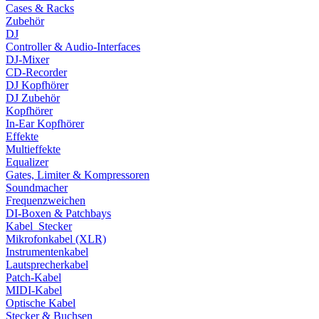
Cases & Racks
Zubehör
DJ
Controller & Audio-Interfaces
DJ-Mixer
CD-Recorder
DJ Kopfhörer
DJ Zubehör
Kopfhörer
In-Ear Kopfhörer
Effekte
Multieffekte
Equalizer
Gates, Limiter & Kompressoren
Soundmacher
Frequenzweichen
DI-Boxen & Patchbays
Kabel_Stecker
Mikrofonkabel (XLR)
Instrumentenkabel
Lautsprecherkabel
Patch-Kabel
MIDI-Kabel
Optische Kabel
Stecker & Buchsen