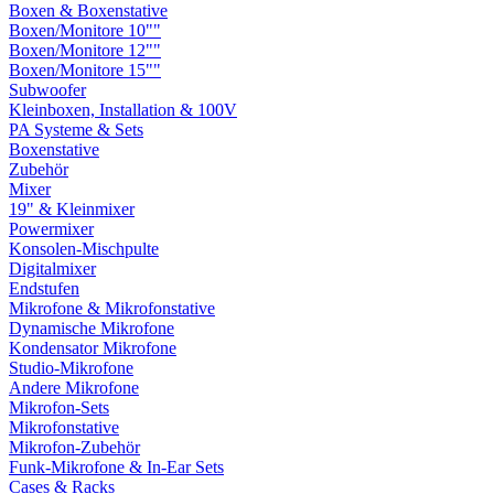
Boxen & Boxenstative
Boxen/Monitore 10""
Boxen/Monitore 12""
Boxen/Monitore 15""
Subwoofer
Kleinboxen, Installation & 100V
PA Systeme & Sets
Boxenstative
Zubehör
Mixer
19" & Kleinmixer
Powermixer
Konsolen-Mischpulte
Digitalmixer
Endstufen
Mikrofone & Mikrofonstative
Dynamische Mikrofone
Kondensator Mikrofone
Studio-Mikrofone
Andere Mikrofone
Mikrofon-Sets
Mikrofonstative
Mikrofon-Zubehör
Funk-Mikrofone & In-Ear Sets
Cases & Racks