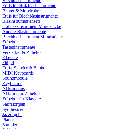
Blechblasinstrumente
Etuis für Holzblasinstrumente
Blätter & Mundrohre
Etuis für Blechblasinstrumente
Blasinstrumentensets
Holzblasinstrument Mundstücke
Andere Blasinstrumente
Blechblasinstrument Mundstücke
Zubehör
Tasteninstrumente
Verstärker & Zubehör
Klaviere
Flügel
Etuis, Ständer & Bänke
MIDI Keyboards
Soundmodule
Keyboards
Akkordeons
Akkordeon-Zubehör
Zubehör für Klaviere
Sakralorgeln
Synthesizer
Jazzorgeln
Pianos
Sampler