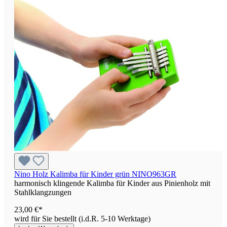
Nino Holz Kalimba für Kinder grün NINO963GR
harmonisch klingende Kalimba für Kinder aus Pinienholz mit
Stahlklangzungen
23,00 €*
wird für Sie bestellt (i.d.R. 5-10 Werktage)