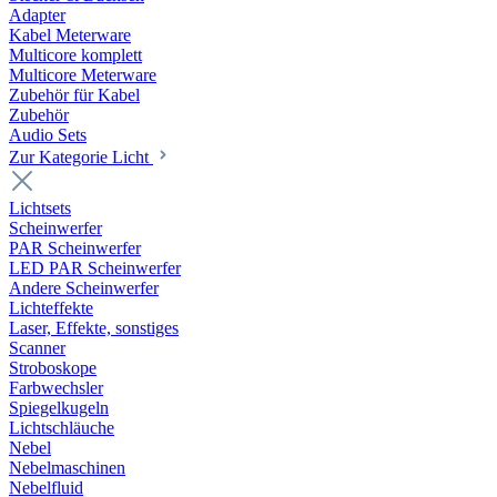
Adapter
Kabel Meterware
Multicore komplett
Multicore Meterware
Zubehör für Kabel
Zubehör
Audio Sets
Zur Kategorie Licht
Lichtsets
Scheinwerfer
PAR Scheinwerfer
LED PAR Scheinwerfer
Andere Scheinwerfer
Lichteffekte
Laser, Effekte, sonstiges
Scanner
Stroboskope
Farbwechsler
Spiegelkugeln
Lichtschläuche
Nebel
Nebelmaschinen
Nebelfluid