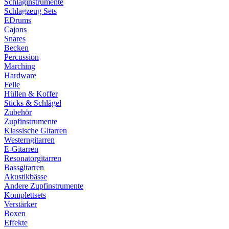
Schlaginstrumente
Schlagzeug Sets
EDrums
Cajons
Snares
Becken
Percussion
Marching
Hardware
Felle
Hüllen & Koffer
Sticks & Schlägel
Zubehör
Zupfinstrumente
Klassische Gitarren
Westerngitarren
E-Gitarren
Resonatorgitarren
Bassgitarren
Akustikbässe
Andere Zupfinstrumente
Komplettsets
Verstärker
Boxen
Effekte