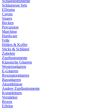
Schlaginstrumente
Schlagzeug Sets
EDrums
Cajons
Snares
Becken
Percussion
Marching
Hardware
Felle
Hüllen & Koffer
Sticks & Schlägel
Zubehör
Zupfinstrumente
Klassische Gitarren
Westerngitarren
E-Gitarren
Resonatorgitarren
Bassgitarren
Akustikbässe
Andere Zupfinstrumente
Komplettsets
Verstärker
Boxen
Effekte