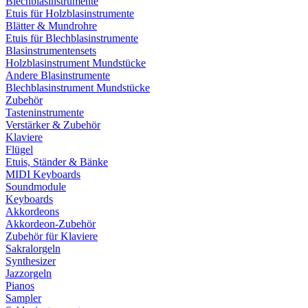
Blechblasinstrumente
Etuis für Holzblasinstrumente
Blätter & Mundrohre
Etuis für Blechblasinstrumente
Blasinstrumentensets
Holzblasinstrument Mundstücke
Andere Blasinstrumente
Blechblasinstrument Mundstücke
Zubehör
Tasteninstrumente
Verstärker & Zubehör
Klaviere
Flügel
Etuis, Ständer & Bänke
MIDI Keyboards
Soundmodule
Keyboards
Akkordeons
Akkordeon-Zubehör
Zubehör für Klaviere
Sakralorgeln
Synthesizer
Jazzorgeln
Pianos
Sampler