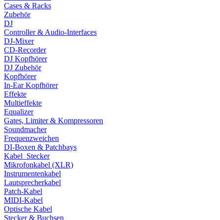
Cases & Racks
Zubehör
DJ
Controller & Audio-Interfaces
DJ-Mixer
CD-Recorder
DJ Kopfhörer
DJ Zubehör
Kopfhörer
In-Ear Kopfhörer
Effekte
Multieffekte
Equalizer
Gates, Limiter & Kompressoren
Soundmacher
Frequenzweichen
DI-Boxen & Patchbays
Kabel_Stecker
Mikrofonkabel (XLR)
Instrumentenkabel
Lautsprecherkabel
Patch-Kabel
MIDI-Kabel
Optische Kabel
Stecker & Buchsen