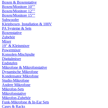
Boxen & Boxenstative
Boxen/Monitore 10""
Boxen/Monitore 12""
Boxen/Monitore 15""
Subwoofer
Kleinboxen, Installation & 100V
PA Systeme & Sets
Boxenstative
Zubehör
Mixer
19" & Kleinmixer
Powermixer
Konsolen-Mischpulte
Digitalmixer
Endstufen
Mikrofone & Mikrofonstative
Dynamische Mikrofone
Kondensator Mikrofone
Studio-Mikrofone
Andere Mikrofone
Mikrofon-Sets
Mikrofonstative
Mikrofon-Zubehör
Funk-Mikrofone & In-Ear Sets
Cases & Racks