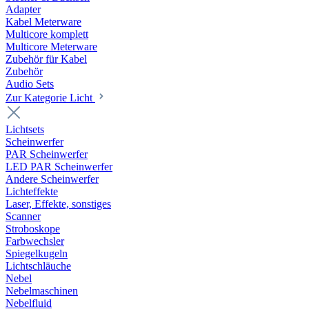
Adapter
Kabel Meterware
Multicore komplett
Multicore Meterware
Zubehör für Kabel
Zubehör
Audio Sets
Zur Kategorie Licht
Lichtsets
Scheinwerfer
PAR Scheinwerfer
LED PAR Scheinwerfer
Andere Scheinwerfer
Lichteffekte
Laser, Effekte, sonstiges
Scanner
Stroboskope
Farbwechsler
Spiegelkugeln
Lichtschläuche
Nebel
Nebelmaschinen
Nebelfluid