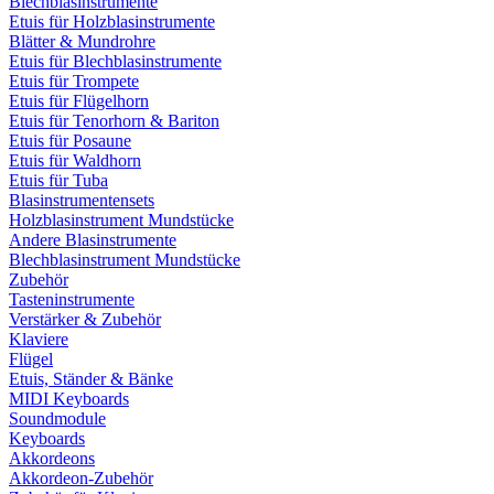
Blechblasinstrumente
Etuis für Holzblasinstrumente
Blätter & Mundrohre
Etuis für Blechblasinstrumente
Etuis für Trompete
Etuis für Flügelhorn
Etuis für Tenorhorn & Bariton
Etuis für Posaune
Etuis für Waldhorn
Etuis für Tuba
Blasinstrumentensets
Holzblasinstrument Mundstücke
Andere Blasinstrumente
Blechblasinstrument Mundstücke
Zubehör
Tasteninstrumente
Verstärker & Zubehör
Klaviere
Flügel
Etuis, Ständer & Bänke
MIDI Keyboards
Soundmodule
Keyboards
Akkordeons
Akkordeon-Zubehör