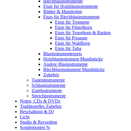
Blechblasinstrumente
Etuis für Holzblasinstrumente
Blätter & Mundrohre
Etuis für Blechblasinstrumente
Etuis für Trompete
Etuis für Flügelhorn
Etuis für Tenorhorn & Bariton
Etuis für Posaune
Etuis für Waldhorn
Etuis für Tuba
Blasinstrumentensets
Holzblasinstrument Mundstücke
Andere Blasinstrumente
Blechblasinstrument Mundstücke
Zubehör
Tasteninstrumente
Schlaginstrumente
Zupfinstrumente
Streichinstrumente
Noten, CDs & DVDs
Traditionelles Zubehör
Beschallung & DJ
Licht
Studio & Recording
Sonderposten %