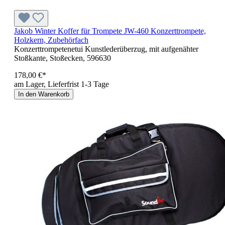
Jakob Winter Koffer für Trompete JW-460 Konzerttrompete,
Holzkern, Zubehörfach
Konzerttrompetenetui Kunstlederüberzug, mit aufgenähter
Stoßkante, Stoßecken, 596630
178,00 €*
am Lager, Lieferfrist 1-3 Tage
In den Warenkorb