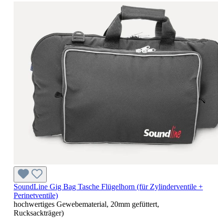
SoundLine Gig Bag Tasche Flügelhorn (für Zylinderventile +
Perinetventile)
hochwertiges Gewebematerial, 20mm gefüttert,
Rucksackträger)