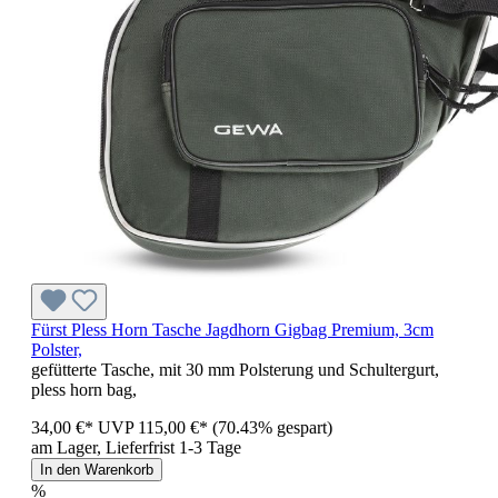
Fürst Pless Horn Tasche Jagdhorn Gigbag Premium, 3cm
Polster,
gefütterte Tasche, mit 30 mm Polsterung und Schultergurt,
pless horn bag,
34,00 €*
UVP
115,00 €*
(70.43% gespart)
am Lager, Lieferfrist 1-3 Tage
In den Warenkorb
%