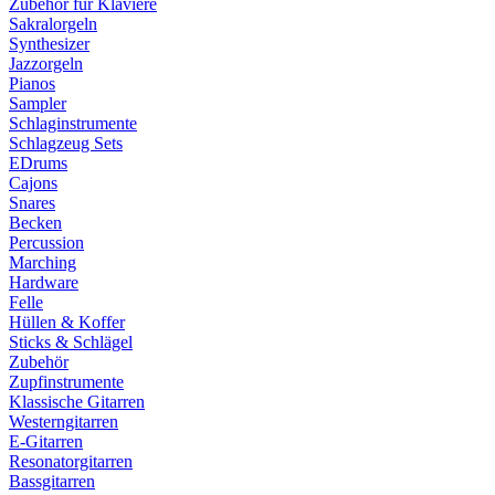
Zubehör für Klaviere
Sakralorgeln
Synthesizer
Jazzorgeln
Pianos
Sampler
Schlaginstrumente
Schlagzeug Sets
EDrums
Cajons
Snares
Becken
Percussion
Marching
Hardware
Felle
Hüllen & Koffer
Sticks & Schlägel
Zubehör
Zupfinstrumente
Klassische Gitarren
Westerngitarren
E-Gitarren
Resonatorgitarren
Bassgitarren