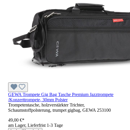
GEWA Trompete Gig Bag Tasche Premium Jazztrompete
/Konzerttrompete, 30mm Polster
Trompetentasche, holzverstärkter Trichter,
Schaumstoffpolsterung, trumpet gigbag, GEWA 253100
49,00 €*
am Lager, Lieferfrist 1-3 Tage