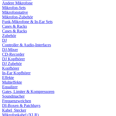
Andere Mikrofone
Mikrofon-Sets
Mikrofonstative
Mikrofon-Zubehör
Funk-Mikrofone & In-Ear Sets
Cases & Racks
Cases & Racks
Zubehör
DJ
Controller & Audio-Interfaces
DJ-Mixer
CD-Recorder
DJ Kopfhörer
DJ Zubehör
Kopfhörer
In-Ear Kopfhörer
Effekte
Multieffekte
Equalizer
Gates, Limiter & Kompressoren
Soundmacher
Frequenzweichen
DI-Boxen & Patchbays
Kabel_Stecker
Mikrofonkabel (XLR)