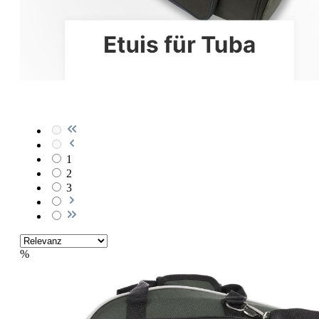
1
2
3
%