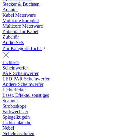
Stecker & Buchsen
Adapter
Kabel Meterware
Multicore komplett
Multicore Meterware
Zubehör für Kabel
Zubehör
Audio Sets
Zur Kategorie Licht
Lichtsets
Scheinwerfer
PAR Scheinwerfer
LED PAR Scheinwerfer
Andere Scheinwerfer
Lichteffekte
Laser, Effekte, sonstiges
Scanner
Stroboskope
Farbwechsler
Spiegelkugeln
Lichtschläuche
Nebel
Nebelmaschinen