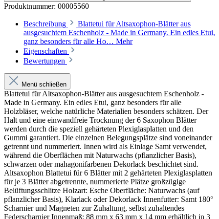
Produktnummer:
00005560
Beschreibung
Blattetui für Altsaxophon-Blätter aus
ausgesuchtem Eschenholz - Made in Germany. Ein edles Etui,
ganz besonders für alle Ho…
Mehr
Eigenschaften
Bewertungen
Menü schließen
Blattetui für Altsaxophon-Blätter aus ausgesuchtem Eschenholz -
Made in Germany. Ein edles Etui, ganz besonders für alle
Holzbläser, welche natürliche Materialien besonders schätzen. Der
Halt und eine einwandfreie Trocknung der 6 Saxophon Blätter
werden durch die speziell gehärteten Plexiglasplatten und den
Gummi garantiert. Die einzelnen Belegungsplätze sind voneinander
getrennt und nummeriert. Innen wird als Einlage Samt verwendet,
während die Oberflächen mit Naturwachs (pflanzlicher Basis),
schwarzen oder mahagonifarbenen Dekorlack beschichtet sind.
Altsaxophon Blattetui für 6 Blätter mit 2 gehärteten Plexiglasplatten
für je 3 Blätter abgetrennte, nummerierte Plätze großzügige
Belüftungsschlitze Holzart: Esche Oberfläche: Naturwachs (auf
pflanzlicher Basis), Klarlack oder Dekorlack Innenfutter: Samt 180°
Scharnier und Magneten zur Zuhaltung, selbst zuhaltendes
Federscharnier Innenmaß: 88 mm x 63 mm x 14 mm erhältlich in 3