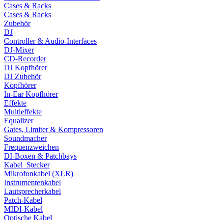
Cases & Racks
Cases & Racks
Zubehör
DJ
Controller & Audio-Interfaces
DJ-Mixer
CD-Recorder
DJ Kopfhörer
DJ Zubehör
Kopfhörer
In-Ear Kopfhörer
Effekte
Multieffekte
Equalizer
Gates, Limiter & Kompressoren
Soundmacher
Frequenzweichen
DI-Boxen & Patchbays
Kabel_Stecker
Mikrofonkabel (XLR)
Instrumentenkabel
Lautsprecherkabel
Patch-Kabel
MIDI-Kabel
Optische Kabel