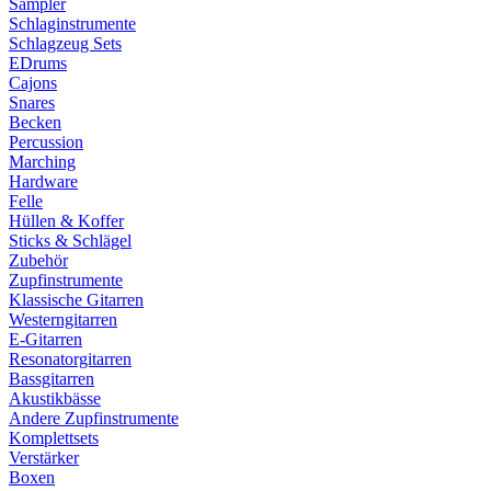
Sampler
Schlaginstrumente
Schlagzeug Sets
EDrums
Cajons
Snares
Becken
Percussion
Marching
Hardware
Felle
Hüllen & Koffer
Sticks & Schlägel
Zubehör
Zupfinstrumente
Klassische Gitarren
Westerngitarren
E-Gitarren
Resonatorgitarren
Bassgitarren
Akustikbässe
Andere Zupfinstrumente
Komplettsets
Verstärker
Boxen