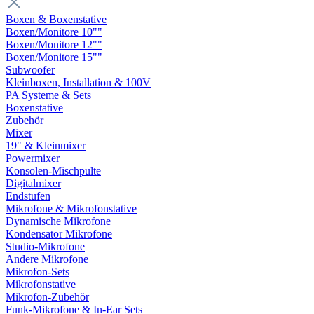
Boxen & Boxenstative
Boxen/Monitore 10""
Boxen/Monitore 12""
Boxen/Monitore 15""
Subwoofer
Kleinboxen, Installation & 100V
PA Systeme & Sets
Boxenstative
Zubehör
Mixer
19" & Kleinmixer
Powermixer
Konsolen-Mischpulte
Digitalmixer
Endstufen
Mikrofone & Mikrofonstative
Dynamische Mikrofone
Kondensator Mikrofone
Studio-Mikrofone
Andere Mikrofone
Mikrofon-Sets
Mikrofonstative
Mikrofon-Zubehör
Funk-Mikrofone & In-Ear Sets