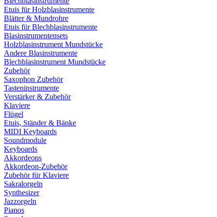
Blechblasinstrumente
Etuis für Holzblasinstrumente
Blätter & Mundrohre
Etuis für Blechblasinstrumente
Blasinstrumentensets
Holzblasinstrument Mundstücke
Andere Blasinstrumente
Blechblasinstrument Mundstücke
Zubehör
Saxophon Zubehör
Tasteninstrumente
Verstärker & Zubehör
Klaviere
Flügel
Etuis, Ständer & Bänke
MIDI Keyboards
Soundmodule
Keyboards
Akkordeons
Akkordeon-Zubehör
Zubehör für Klaviere
Sakralorgeln
Synthesizer
Jazzorgeln
Pianos