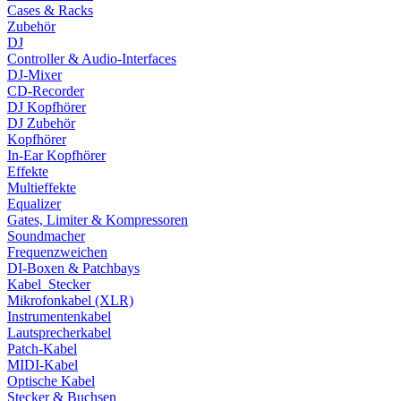
Cases & Racks
Zubehör
DJ
Controller & Audio-Interfaces
DJ-Mixer
CD-Recorder
DJ Kopfhörer
DJ Zubehör
Kopfhörer
In-Ear Kopfhörer
Effekte
Multieffekte
Equalizer
Gates, Limiter & Kompressoren
Soundmacher
Frequenzweichen
DI-Boxen & Patchbays
Kabel_Stecker
Mikrofonkabel (XLR)
Instrumentenkabel
Lautsprecherkabel
Patch-Kabel
MIDI-Kabel
Optische Kabel
Stecker & Buchsen