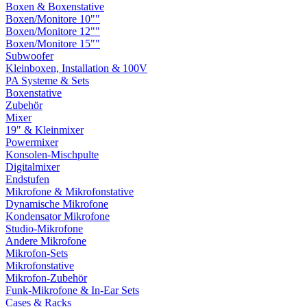
Boxen & Boxenstative
Boxen/Monitore 10""
Boxen/Monitore 12""
Boxen/Monitore 15""
Subwoofer
Kleinboxen, Installation & 100V
PA Systeme & Sets
Boxenstative
Zubehör
Mixer
19" & Kleinmixer
Powermixer
Konsolen-Mischpulte
Digitalmixer
Endstufen
Mikrofone & Mikrofonstative
Dynamische Mikrofone
Kondensator Mikrofone
Studio-Mikrofone
Andere Mikrofone
Mikrofon-Sets
Mikrofonstative
Mikrofon-Zubehör
Funk-Mikrofone & In-Ear Sets
Cases & Racks