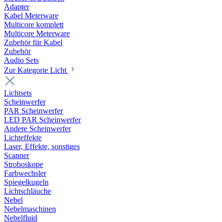
Adapter
Kabel Meterware
Multicore komplett
Multicore Meterware
Zubehör für Kabel
Zubehör
Audio Sets
Zur Kategorie Licht
Lichtsets
Scheinwerfer
PAR Scheinwerfer
LED PAR Scheinwerfer
Andere Scheinwerfer
Lichteffekte
Laser, Effekte, sonstiges
Scanner
Stroboskope
Farbwechsler
Spiegelkugeln
Lichtschläuche
Nebel
Nebelmaschinen
Nebelfluid