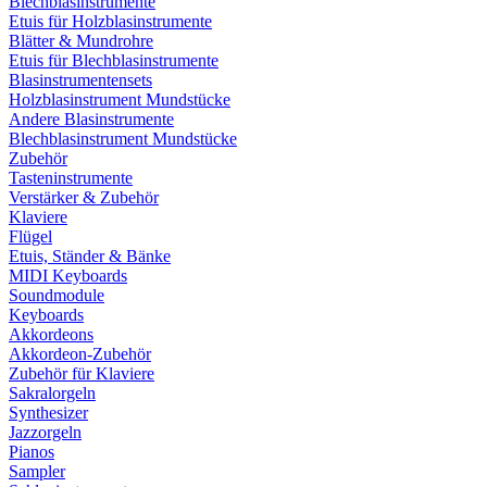
Blechblasinstrumente
Etuis für Holzblasinstrumente
Blätter & Mundrohre
Etuis für Blechblasinstrumente
Blasinstrumentensets
Holzblasinstrument Mundstücke
Andere Blasinstrumente
Blechblasinstrument Mundstücke
Zubehör
Tasteninstrumente
Verstärker & Zubehör
Klaviere
Flügel
Etuis, Ständer & Bänke
MIDI Keyboards
Soundmodule
Keyboards
Akkordeons
Akkordeon-Zubehör
Zubehör für Klaviere
Sakralorgeln
Synthesizer
Jazzorgeln
Pianos
Sampler