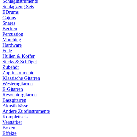
Schlaginstrumente
Schlagzeug Sets
EDrums
Cajons
Snares
Becken
Percussion
Marching
Hardware
Felle
Hüllen & Koffer
Sticks & Schlägel
Zubehör
Zupfinstrumente
Klassische Gitarren
Westerngitarren
E-Gitarren
Resonatorgitarren
Bassgitarren
Akustikbässe
Andere Zupfinstrumente
Komplettsets
Verstärker
Boxen
Effekte