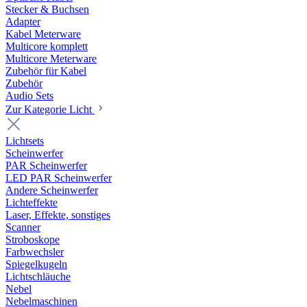
Stecker & Buchsen
Adapter
Kabel Meterware
Multicore komplett
Multicore Meterware
Zubehör für Kabel
Zubehör
Audio Sets
Zur Kategorie Licht
Lichtsets
Scheinwerfer
PAR Scheinwerfer
LED PAR Scheinwerfer
Andere Scheinwerfer
Lichteffekte
Laser, Effekte, sonstiges
Scanner
Stroboskope
Farbwechsler
Spiegelkugeln
Lichtschläuche
Nebel
Nebelmaschinen