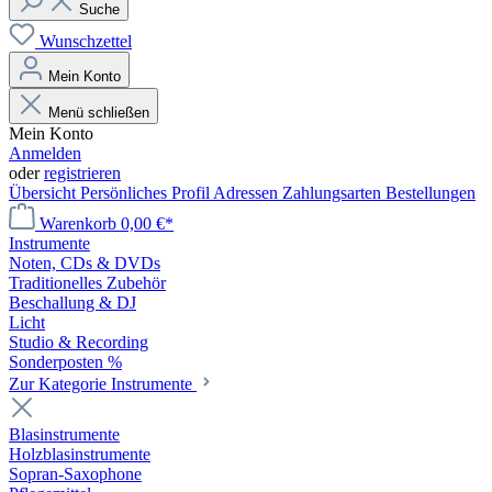
Suche
Wunschzettel
Mein Konto
Menü schließen
Mein Konto
Anmelden
oder
registrieren
Übersicht
Persönliches Profil
Adressen
Zahlungsarten
Bestellungen
Warenkorb
0,00 €*
Instrumente
Noten, CDs & DVDs
Traditionelles Zubehör
Beschallung & DJ
Licht
Studio & Recording
Sonderposten %
Zur Kategorie Instrumente
Blasinstrumente
Holzblasinstrumente
Sopran-Saxophone