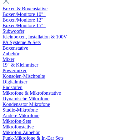
Boxen & Boxenstative
Boxen/Monitore 10""
Boxen/Monitore 12""
Boxen/Monitore 15""
Subwoofer
Kleinboxen, Installation & 100V
PA Systeme & Sets
Boxenstative
Zubehör
Mixer
19" & Kleinmixer
Powermixer
Konsolen-Mischpulte
Digitalmixer
Endstufen
Mikrofone & Mikrofonstative
Dynamische Mikrofone
Kondensator Mikrofone
Studio-Mikrofone
Andere Mikrofone
Mikrofon-Sets
Mikrofonstative
Mikrofon-Zubehör
Funk-Mikrofone & In-Ear Sets