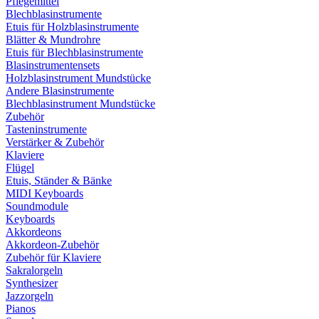
Pflegemittel
Blechblasinstrumente
Etuis für Holzblasinstrumente
Blätter & Mundrohre
Etuis für Blechblasinstrumente
Blasinstrumentensets
Holzblasinstrument Mundstücke
Andere Blasinstrumente
Blechblasinstrument Mundstücke
Zubehör
Tasteninstrumente
Verstärker & Zubehör
Klaviere
Flügel
Etuis, Ständer & Bänke
MIDI Keyboards
Soundmodule
Keyboards
Akkordeons
Akkordeon-Zubehör
Zubehör für Klaviere
Sakralorgeln
Synthesizer
Jazzorgeln
Pianos