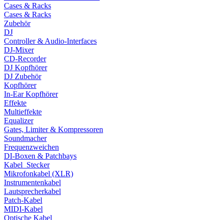
Cases & Racks
Cases & Racks
Zubehör
DJ
Controller & Audio-Interfaces
DJ-Mixer
CD-Recorder
DJ Kopfhörer
DJ Zubehör
Kopfhörer
In-Ear Kopfhörer
Effekte
Multieffekte
Equalizer
Gates, Limiter & Kompressoren
Soundmacher
Frequenzweichen
DI-Boxen & Patchbays
Kabel_Stecker
Mikrofonkabel (XLR)
Instrumentenkabel
Lautsprecherkabel
Patch-Kabel
MIDI-Kabel
Optische Kabel