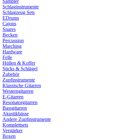
Sampler
Schlaginstrumente
Schlagzeug Sets
EDrums
Cajons
Snares
Becken
Percussion
Marching
Hardware
Felle
Hüllen & Koffer
Sticks & Schlägel
Zubehör
Zupfinstrumente
Klassische Gitarren
Westerngitarren
E-Gitarren
Resonatorgitarren
Bassgitarren
Akustikbässe
Andere Zupfinstrumente
Komplettsets
Verstärker
Boxen