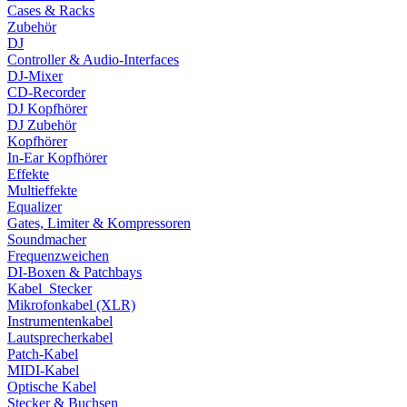
Cases & Racks
Zubehör
DJ
Controller & Audio-Interfaces
DJ-Mixer
CD-Recorder
DJ Kopfhörer
DJ Zubehör
Kopfhörer
In-Ear Kopfhörer
Effekte
Multieffekte
Equalizer
Gates, Limiter & Kompressoren
Soundmacher
Frequenzweichen
DI-Boxen & Patchbays
Kabel_Stecker
Mikrofonkabel (XLR)
Instrumentenkabel
Lautsprecherkabel
Patch-Kabel
MIDI-Kabel
Optische Kabel
Stecker & Buchsen