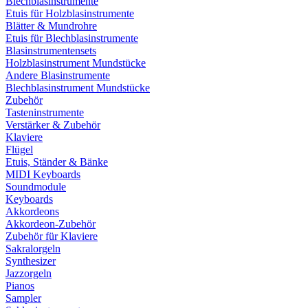
Blechblasinstrumente
Etuis für Holzblasinstrumente
Blätter & Mundrohre
Etuis für Blechblasinstrumente
Blasinstrumentensets
Holzblasinstrument Mundstücke
Andere Blasinstrumente
Blechblasinstrument Mundstücke
Zubehör
Tasteninstrumente
Verstärker & Zubehör
Klaviere
Flügel
Etuis, Ständer & Bänke
MIDI Keyboards
Soundmodule
Keyboards
Akkordeons
Akkordeon-Zubehör
Zubehör für Klaviere
Sakralorgeln
Synthesizer
Jazzorgeln
Pianos
Sampler