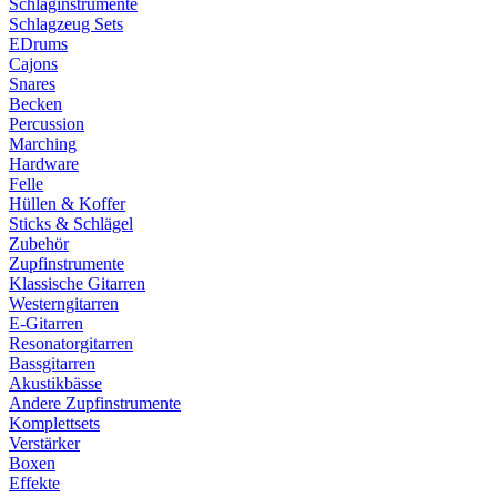
Schlaginstrumente
Schlagzeug Sets
EDrums
Cajons
Snares
Becken
Percussion
Marching
Hardware
Felle
Hüllen & Koffer
Sticks & Schlägel
Zubehör
Zupfinstrumente
Klassische Gitarren
Westerngitarren
E-Gitarren
Resonatorgitarren
Bassgitarren
Akustikbässe
Andere Zupfinstrumente
Komplettsets
Verstärker
Boxen
Effekte