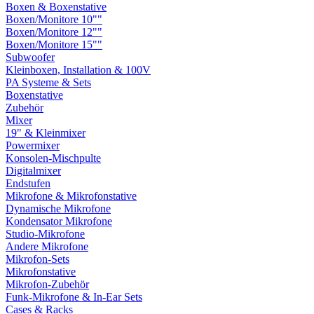
Boxen & Boxenstative
Boxen/Monitore 10""
Boxen/Monitore 12""
Boxen/Monitore 15""
Subwoofer
Kleinboxen, Installation & 100V
PA Systeme & Sets
Boxenstative
Zubehör
Mixer
19" & Kleinmixer
Powermixer
Konsolen-Mischpulte
Digitalmixer
Endstufen
Mikrofone & Mikrofonstative
Dynamische Mikrofone
Kondensator Mikrofone
Studio-Mikrofone
Andere Mikrofone
Mikrofon-Sets
Mikrofonstative
Mikrofon-Zubehör
Funk-Mikrofone & In-Ear Sets
Cases & Racks