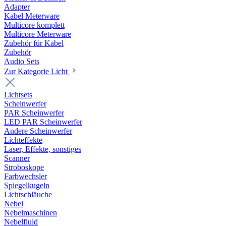
Adapter
Kabel Meterware
Multicore komplett
Multicore Meterware
Zubehör für Kabel
Zubehör
Audio Sets
Zur Kategorie Licht
Lichtsets
Scheinwerfer
PAR Scheinwerfer
LED PAR Scheinwerfer
Andere Scheinwerfer
Lichteffekte
Laser, Effekte, sonstiges
Scanner
Stroboskope
Farbwechsler
Spiegelkugeln
Lichtschläuche
Nebel
Nebelmaschinen
Nebelfluid