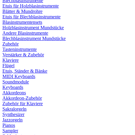
Blechblasinstrumente
Etuis für Holzblasinstrumente
Blätter & Mundrohre
Etuis für Blechblasinstrumente
Blasinstrumentensets
Holzblasinstrument Mundstücke
Andere Blasinstrumente
Blechblasinstrument Mundstücke
Zubehör
Tasteninstrumente
Verstärker & Zubehör
Klaviere
Flügel
Etuis, Ständer & Bänke
MIDI Keyboards
Soundmodule
Keyboards
Akkordeons
Akkordeon-Zubehör
Zubehör für Klaviere
Sakralorgeln
Synthesizer
Jazzorgeln
Pianos
Sampler