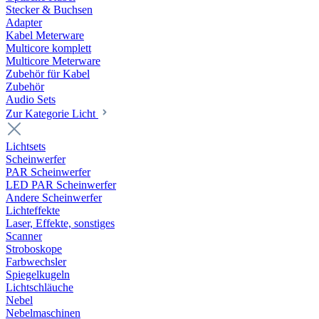
Stecker & Buchsen
Adapter
Kabel Meterware
Multicore komplett
Multicore Meterware
Zubehör für Kabel
Zubehör
Audio Sets
Zur Kategorie Licht
Lichtsets
Scheinwerfer
PAR Scheinwerfer
LED PAR Scheinwerfer
Andere Scheinwerfer
Lichteffekte
Laser, Effekte, sonstiges
Scanner
Stroboskope
Farbwechsler
Spiegelkugeln
Lichtschläuche
Nebel
Nebelmaschinen