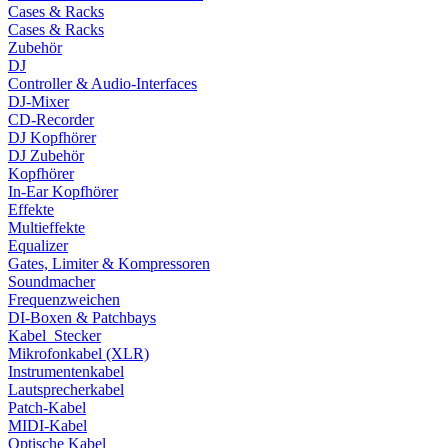
Cases & Racks
Cases & Racks
Zubehör
DJ
Controller & Audio-Interfaces
DJ-Mixer
CD-Recorder
DJ Kopfhörer
DJ Zubehör
Kopfhörer
In-Ear Kopfhörer
Effekte
Multieffekte
Equalizer
Gates, Limiter & Kompressoren
Soundmacher
Frequenzweichen
DI-Boxen & Patchbays
Kabel_Stecker
Mikrofonkabel (XLR)
Instrumentenkabel
Lautsprecherkabel
Patch-Kabel
MIDI-Kabel
Optische Kabel