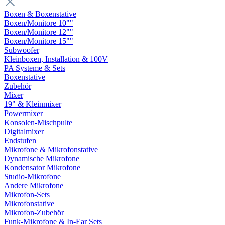
Boxen & Boxenstative
Boxen/Monitore 10""
Boxen/Monitore 12""
Boxen/Monitore 15""
Subwoofer
Kleinboxen, Installation & 100V
PA Systeme & Sets
Boxenstative
Zubehör
Mixer
19" & Kleinmixer
Powermixer
Konsolen-Mischpulte
Digitalmixer
Endstufen
Mikrofone & Mikrofonstative
Dynamische Mikrofone
Kondensator Mikrofone
Studio-Mikrofone
Andere Mikrofone
Mikrofon-Sets
Mikrofonstative
Mikrofon-Zubehör
Funk-Mikrofone & In-Ear Sets