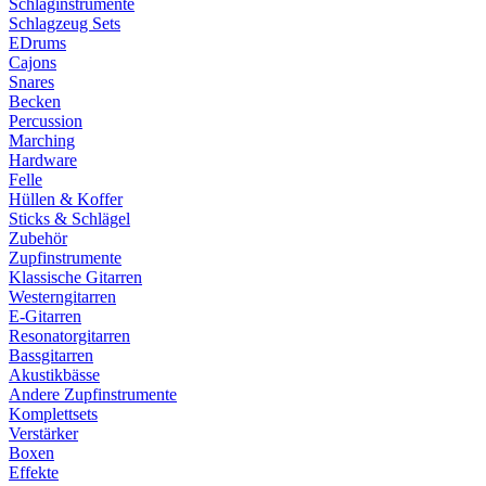
Schlaginstrumente
Schlagzeug Sets
EDrums
Cajons
Snares
Becken
Percussion
Marching
Hardware
Felle
Hüllen & Koffer
Sticks & Schlägel
Zubehör
Zupfinstrumente
Klassische Gitarren
Westerngitarren
E-Gitarren
Resonatorgitarren
Bassgitarren
Akustikbässe
Andere Zupfinstrumente
Komplettsets
Verstärker
Boxen
Effekte