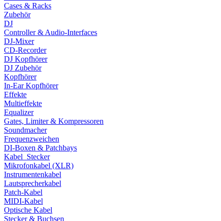
Cases & Racks
Zubehör
DJ
Controller & Audio-Interfaces
DJ-Mixer
CD-Recorder
DJ Kopfhörer
DJ Zubehör
Kopfhörer
In-Ear Kopfhörer
Effekte
Multieffekte
Equalizer
Gates, Limiter & Kompressoren
Soundmacher
Frequenzweichen
DI-Boxen & Patchbays
Kabel_Stecker
Mikrofonkabel (XLR)
Instrumentenkabel
Lautsprecherkabel
Patch-Kabel
MIDI-Kabel
Optische Kabel
Stecker & Buchsen