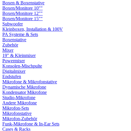
Boxen & Boxenstative
Boxen/Monitore 10""
Boxen/Monitore 12""
Boxen/Monitore 15""
Subwoofer
Kleinboxen, Installation & 100V
PA Systeme & Sets
Boxenstative
Zubehör
Mixer
19" & Kleinmixer
Powermixer
Konsolen-Mischpulte
Digitalmixer
Endstufen
Mikrofone & Mikrofonstative
Dynamische Mikrofone
Kondensator Mikrofone
Studio-Mikrofone
Andere Mikrofone
Mikrofon-Sets
Mikrofonstative
Mikrofon-Zubehör
Funk-Mikrofone & In-Ear Sets
Cases & Racks