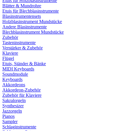
Etuis für Holzblasinstrumente
Blätter & Mundrohre
Etuis für Blechblasinstrumente
Blasinstrumentensets
Holzblasinstrument Mundstücke
Andere Blasinstrumente
Blechblasinstrument Mundstücke
Zubehör
Tasteninstrumente
Verstärker & Zubehör
Klaviere
Flügel
Etuis, Ständer & Bänke
MIDI Keyboards
Soundmodule
Keyboards
Akkordeons
Akkordeon-Zubehör
Zubehör für Klaviere
Sakralorgeln
Synthesizer
Jazzorgeln
Pianos
Sampler
Schlaginstrumente