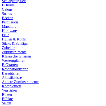
Schlagzeug Sets
EDrums
Cajons
Snares
Becken
Percussion
Marching
Hardware
Felle
Hüllen & Koffer
Sticks & Schlägel
Zubehör
Zupfinstrumente
Klassische Gitarren
Westerngitarren
E-Gitarren
Resonatorgitarren
Bassgitarren
Akustikbässe
Andere Zupfinstrumente
Komplettsets
Verstärker
Boxen
Effekte
Saiten