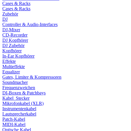
Cases & Racks
Cases & Racks
Zubehör
DJ
Controller & Audio-Interfaces
DJ-Mixer
CD-Recorder
DJ Kopfhörer
DJ Zubehör
Kopfhörer
In-Ear Kopfhörer
Effekte
Multieffekte
Equalizer
Gates, Limiter & Kompressoren
Soundmacher
Frequenzweichen
DI-Boxen & Patchbays
Kabel_Stecker
Mikrofonkabel (XLR)
Instrumentenkabel
Lautsprecherkabel
Patch-Kabel
MIDI-Kabel
Optische Kabel