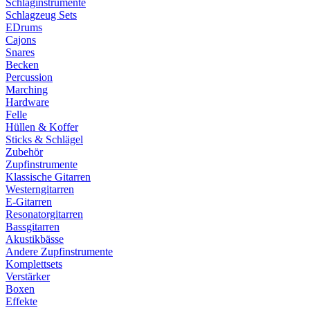
Schlaginstrumente
Schlagzeug Sets
EDrums
Cajons
Snares
Becken
Percussion
Marching
Hardware
Felle
Hüllen & Koffer
Sticks & Schlägel
Zubehör
Zupfinstrumente
Klassische Gitarren
Westerngitarren
E-Gitarren
Resonatorgitarren
Bassgitarren
Akustikbässe
Andere Zupfinstrumente
Komplettsets
Verstärker
Boxen
Effekte