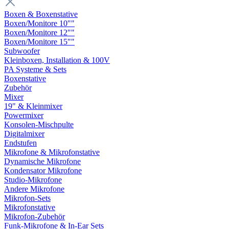
Boxen & Boxenstative
Boxen/Monitore 10""
Boxen/Monitore 12""
Boxen/Monitore 15""
Subwoofer
Kleinboxen, Installation & 100V
PA Systeme & Sets
Boxenstative
Zubehör
Mixer
19" & Kleinmixer
Powermixer
Konsolen-Mischpulte
Digitalmixer
Endstufen
Mikrofone & Mikrofonstative
Dynamische Mikrofone
Kondensator Mikrofone
Studio-Mikrofone
Andere Mikrofone
Mikrofon-Sets
Mikrofonstative
Mikrofon-Zubehör
Funk-Mikrofone & In-Ear Sets