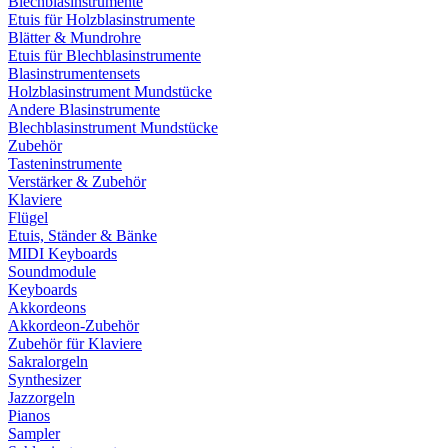
Blechblasinstrumente
Etuis für Holzblasinstrumente
Blätter & Mundrohre
Etuis für Blechblasinstrumente
Blasinstrumentensets
Holzblasinstrument Mundstücke
Andere Blasinstrumente
Blechblasinstrument Mundstücke
Zubehör
Tasteninstrumente
Verstärker & Zubehör
Klaviere
Flügel
Etuis, Ständer & Bänke
MIDI Keyboards
Soundmodule
Keyboards
Akkordeons
Akkordeon-Zubehör
Zubehör für Klaviere
Sakralorgeln
Synthesizer
Jazzorgeln
Pianos
Sampler