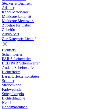
Stecker & Buchsen
Adapter
Kabel Meterware
Multicore komplett
Multicore Meterware
Zubehör für Kabel
Zubehör
Audio Sets
Zur Kategorie Licht
Lichtsets
Scheinwerfer
PAR Scheinwerfer
LED PAR Scheinwerfer
Andere Scheinwerfer
Lichteffekte
Laser, Effekte, sonstiges
Scanner
Stroboskope
Farbwechsler
Spiegelkugeln
Lichtschläuche
Nebel
Nebelmaschinen