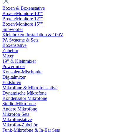
Boxen & Boxenstative
Boxen/Monitore 10""
Boxen/Monitore 12""
Boxen/Monitore 15""
Subwoofer
Kleinboxen, Installation & 100V
PA Systeme & Sets
Boxenstative
Zubehör
Mixer
19" & Kleinmixer
Powermixer
Konsolen-Mischpulte
Digitalmixer
Endstufen
Mikrofone & Mikrofonstative
Dynamische Mikrofone
Kondensator Mikrofone
Studio-Mikrofone
Andere Mikrofone
Mikrofon-Sets
Mikrofonstative
Mikrofon-Zubehör
Funk-Mikrofone & In-Ear Sets