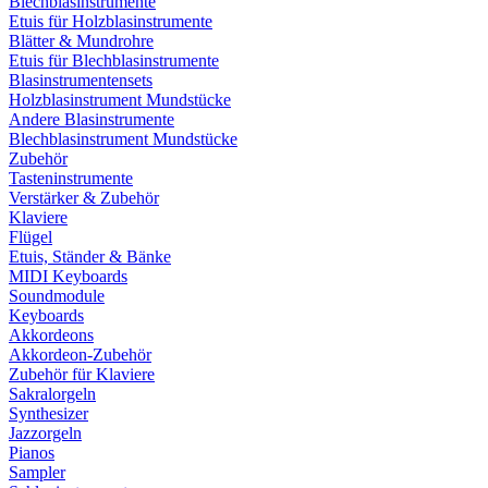
Blechblasinstrumente
Etuis für Holzblasinstrumente
Blätter & Mundrohre
Etuis für Blechblasinstrumente
Blasinstrumentensets
Holzblasinstrument Mundstücke
Andere Blasinstrumente
Blechblasinstrument Mundstücke
Zubehör
Tasteninstrumente
Verstärker & Zubehör
Klaviere
Flügel
Etuis, Ständer & Bänke
MIDI Keyboards
Soundmodule
Keyboards
Akkordeons
Akkordeon-Zubehör
Zubehör für Klaviere
Sakralorgeln
Synthesizer
Jazzorgeln
Pianos
Sampler