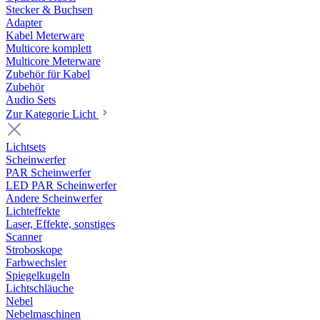
Stecker & Buchsen
Adapter
Kabel Meterware
Multicore komplett
Multicore Meterware
Zubehör für Kabel
Zubehör
Audio Sets
Zur Kategorie Licht
Lichtsets
Scheinwerfer
PAR Scheinwerfer
LED PAR Scheinwerfer
Andere Scheinwerfer
Lichteffekte
Laser, Effekte, sonstiges
Scanner
Stroboskope
Farbwechsler
Spiegelkugeln
Lichtschläuche
Nebel
Nebelmaschinen