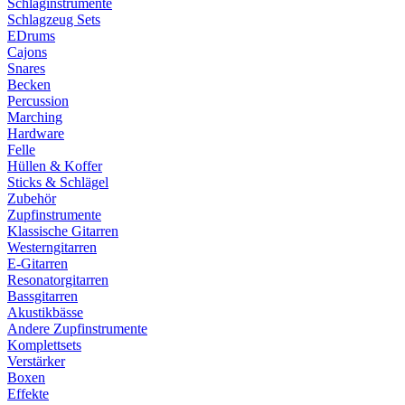
Schlaginstrumente
Schlagzeug Sets
EDrums
Cajons
Snares
Becken
Percussion
Marching
Hardware
Felle
Hüllen & Koffer
Sticks & Schlägel
Zubehör
Zupfinstrumente
Klassische Gitarren
Westerngitarren
E-Gitarren
Resonatorgitarren
Bassgitarren
Akustikbässe
Andere Zupfinstrumente
Komplettsets
Verstärker
Boxen
Effekte