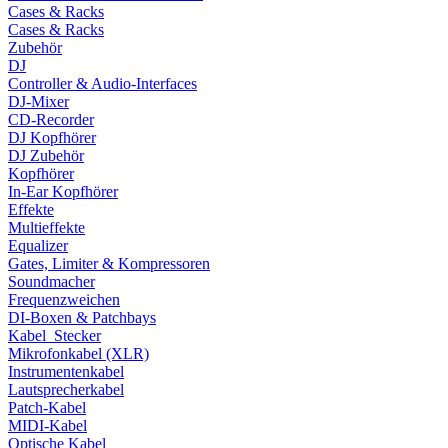
Cases & Racks
Cases & Racks
Zubehör
DJ
Controller & Audio-Interfaces
DJ-Mixer
CD-Recorder
DJ Kopfhörer
DJ Zubehör
Kopfhörer
In-Ear Kopfhörer
Effekte
Multieffekte
Equalizer
Gates, Limiter & Kompressoren
Soundmacher
Frequenzweichen
DI-Boxen & Patchbays
Kabel_Stecker
Mikrofonkabel (XLR)
Instrumentenkabel
Lautsprecherkabel
Patch-Kabel
MIDI-Kabel
Optische Kabel