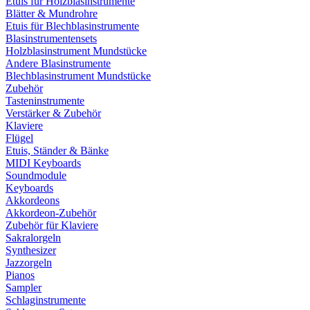
Etuis für Holzblasinstrumente
Blätter & Mundrohre
Etuis für Blechblasinstrumente
Blasinstrumentensets
Holzblasinstrument Mundstücke
Andere Blasinstrumente
Blechblasinstrument Mundstücke
Zubehör
Tasteninstrumente
Verstärker & Zubehör
Klaviere
Flügel
Etuis, Ständer & Bänke
MIDI Keyboards
Soundmodule
Keyboards
Akkordeons
Akkordeon-Zubehör
Zubehör für Klaviere
Sakralorgeln
Synthesizer
Jazzorgeln
Pianos
Sampler
Schlaginstrumente