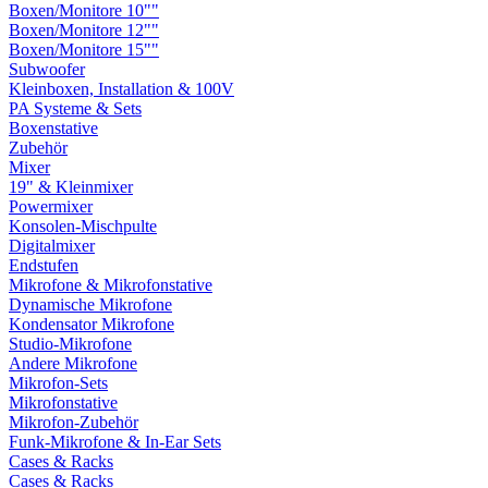
Boxen/Monitore 10""
Boxen/Monitore 12""
Boxen/Monitore 15""
Subwoofer
Kleinboxen, Installation & 100V
PA Systeme & Sets
Boxenstative
Zubehör
Mixer
19" & Kleinmixer
Powermixer
Konsolen-Mischpulte
Digitalmixer
Endstufen
Mikrofone & Mikrofonstative
Dynamische Mikrofone
Kondensator Mikrofone
Studio-Mikrofone
Andere Mikrofone
Mikrofon-Sets
Mikrofonstative
Mikrofon-Zubehör
Funk-Mikrofone & In-Ear Sets
Cases & Racks
Cases & Racks