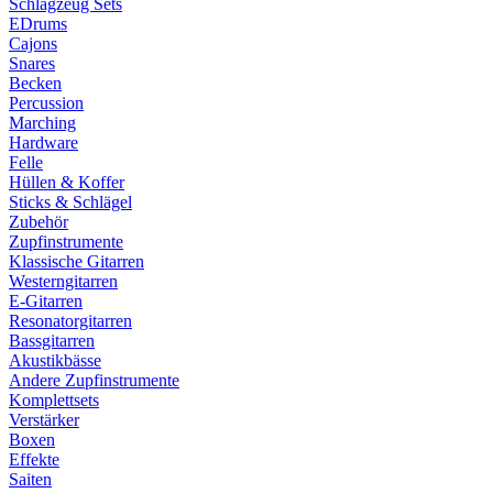
Schlagzeug Sets
EDrums
Cajons
Snares
Becken
Percussion
Marching
Hardware
Felle
Hüllen & Koffer
Sticks & Schlägel
Zubehör
Zupfinstrumente
Klassische Gitarren
Westerngitarren
E-Gitarren
Resonatorgitarren
Bassgitarren
Akustikbässe
Andere Zupfinstrumente
Komplettsets
Verstärker
Boxen
Effekte
Saiten