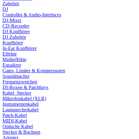
Zubehör
DJ
Controller & Audio-Interfaces
DJ-Mixer
CD-Recorder
DJ Kopfhörer
DJ Zubehör
Kopfhörer
In-Ear Kopfhörer
Effekte
Multieffekte
Equalizer
Gates, Limiter & Kompressoren
Soundmacher
Frequenzweichen
DI-Boxen & Patchbays
Kabel_Stecker
Mikrofonkabel (XLR)
Instrumentenkabel
Lautsprecherkabel
Patch-Kabel
MIDI-Kabel
Optische Kabel
Stecker & Buchsen
Adapter