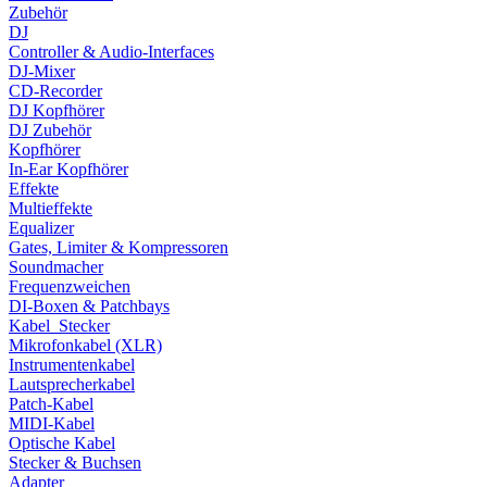
Zubehör
DJ
Controller & Audio-Interfaces
DJ-Mixer
CD-Recorder
DJ Kopfhörer
DJ Zubehör
Kopfhörer
In-Ear Kopfhörer
Effekte
Multieffekte
Equalizer
Gates, Limiter & Kompressoren
Soundmacher
Frequenzweichen
DI-Boxen & Patchbays
Kabel_Stecker
Mikrofonkabel (XLR)
Instrumentenkabel
Lautsprecherkabel
Patch-Kabel
MIDI-Kabel
Optische Kabel
Stecker & Buchsen
Adapter