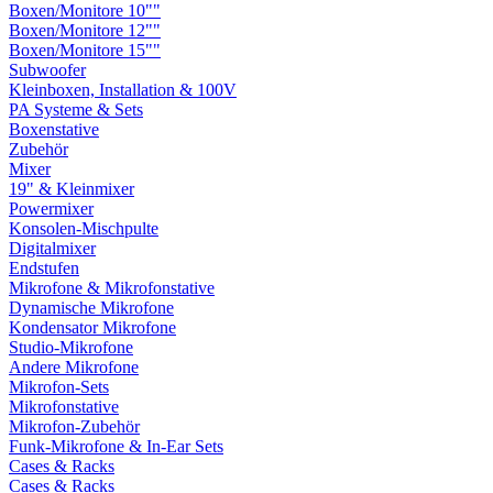
Boxen/Monitore 10""
Boxen/Monitore 12""
Boxen/Monitore 15""
Subwoofer
Kleinboxen, Installation & 100V
PA Systeme & Sets
Boxenstative
Zubehör
Mixer
19" & Kleinmixer
Powermixer
Konsolen-Mischpulte
Digitalmixer
Endstufen
Mikrofone & Mikrofonstative
Dynamische Mikrofone
Kondensator Mikrofone
Studio-Mikrofone
Andere Mikrofone
Mikrofon-Sets
Mikrofonstative
Mikrofon-Zubehör
Funk-Mikrofone & In-Ear Sets
Cases & Racks
Cases & Racks