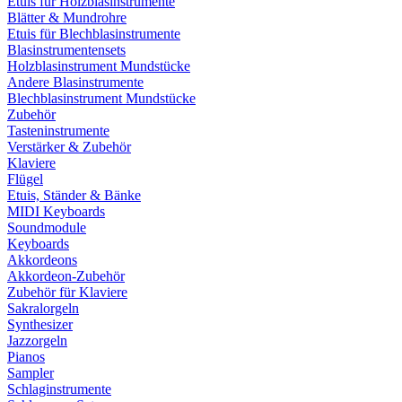
Etuis für Holzblasinstrumente
Blätter & Mundrohre
Etuis für Blechblasinstrumente
Blasinstrumentensets
Holzblasinstrument Mundstücke
Andere Blasinstrumente
Blechblasinstrument Mundstücke
Zubehör
Tasteninstrumente
Verstärker & Zubehör
Klaviere
Flügel
Etuis, Ständer & Bänke
MIDI Keyboards
Soundmodule
Keyboards
Akkordeons
Akkordeon-Zubehör
Zubehör für Klaviere
Sakralorgeln
Synthesizer
Jazzorgeln
Pianos
Sampler
Schlaginstrumente