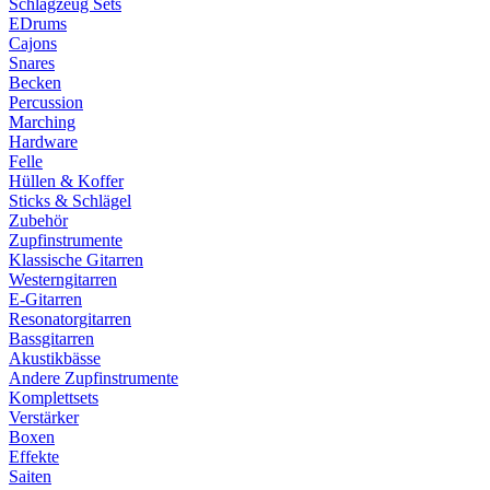
Schlagzeug Sets
EDrums
Cajons
Snares
Becken
Percussion
Marching
Hardware
Felle
Hüllen & Koffer
Sticks & Schlägel
Zubehör
Zupfinstrumente
Klassische Gitarren
Westerngitarren
E-Gitarren
Resonatorgitarren
Bassgitarren
Akustikbässe
Andere Zupfinstrumente
Komplettsets
Verstärker
Boxen
Effekte
Saiten