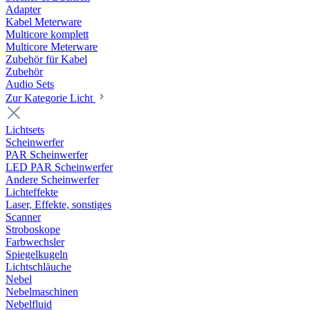
Adapter
Kabel Meterware
Multicore komplett
Multicore Meterware
Zubehör für Kabel
Zubehör
Audio Sets
Zur Kategorie Licht
Lichtsets
Scheinwerfer
PAR Scheinwerfer
LED PAR Scheinwerfer
Andere Scheinwerfer
Lichteffekte
Laser, Effekte, sonstiges
Scanner
Stroboskope
Farbwechsler
Spiegelkugeln
Lichtschläuche
Nebel
Nebelmaschinen
Nebelfluid