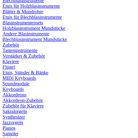
Blechblasinstrumente
Etuis für Holzblasinstrumente
Blätter & Mundrohre
Etuis für Blechblasinstrumente
Blasinstrumentensets
Holzblasinstrument Mundstücke
Andere Blasinstrumente
Blechblasinstrument Mundstücke
Zubehör
Tasteninstrumente
Verstärker & Zubehör
Klaviere
Flügel
Etuis, Ständer & Bänke
MIDI Keyboards
Soundmodule
Keyboards
Akkordeons
Akkordeon-Zubehör
Zubehör für Klaviere
Sakralorgeln
Synthesizer
Jazzorgeln
Pianos
Sampler