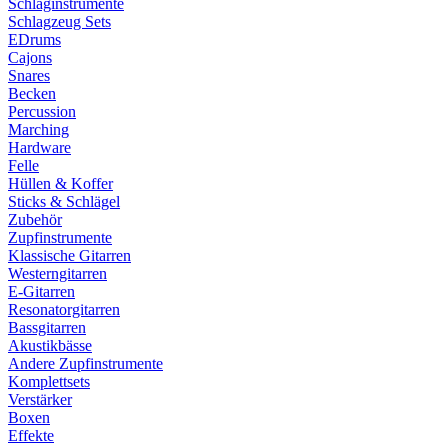
Schlaginstrumente
Schlagzeug Sets
EDrums
Cajons
Snares
Becken
Percussion
Marching
Hardware
Felle
Hüllen & Koffer
Sticks & Schlägel
Zubehör
Zupfinstrumente
Klassische Gitarren
Westerngitarren
E-Gitarren
Resonatorgitarren
Bassgitarren
Akustikbässe
Andere Zupfinstrumente
Komplettsets
Verstärker
Boxen
Effekte