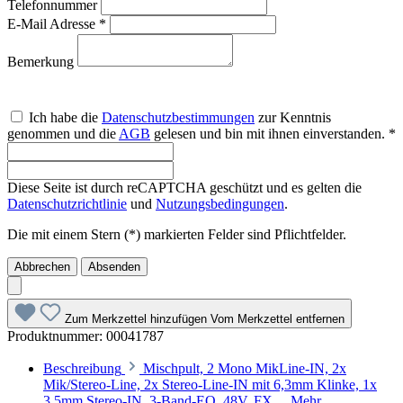
Telefonnummer
E-Mail Adresse *
Bemerkung
Ich habe die
Datenschutzbestimmungen
zur Kenntnis
genommen und die
AGB
gelesen und bin mit ihnen einverstanden. *
Diese Seite ist durch reCAPTCHA geschützt und es gelten die
Datenschutzrichtlinie
und
Nutzungsbedingungen
.
Die mit einem Stern (*) markierten Felder sind Pflichtfelder.
Abbrechen
Absenden
Zum Merkzettel hinzufügen
Vom Merkzettel entfernen
Produktnummer:
00041787
Beschreibung
Mischpult, 2 Mono MikLine-IN, 2x
Mik/Stereo-Line, 2x Stereo-Line-IN mit 6,3mm Klinke, 1x
3,5mm Stereo-IN, 3-Band-EQ, 48V, FX…
Mehr