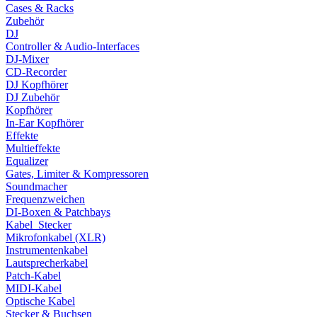
Cases & Racks
Zubehör
DJ
Controller & Audio-Interfaces
DJ-Mixer
CD-Recorder
DJ Kopfhörer
DJ Zubehör
Kopfhörer
In-Ear Kopfhörer
Effekte
Multieffekte
Equalizer
Gates, Limiter & Kompressoren
Soundmacher
Frequenzweichen
DI-Boxen & Patchbays
Kabel_Stecker
Mikrofonkabel (XLR)
Instrumentenkabel
Lautsprecherkabel
Patch-Kabel
MIDI-Kabel
Optische Kabel
Stecker & Buchsen