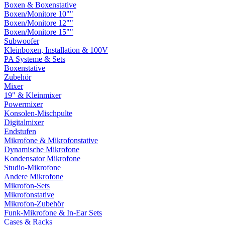
Boxen & Boxenstative
Boxen/Monitore 10""
Boxen/Monitore 12""
Boxen/Monitore 15""
Subwoofer
Kleinboxen, Installation & 100V
PA Systeme & Sets
Boxenstative
Zubehör
Mixer
19" & Kleinmixer
Powermixer
Konsolen-Mischpulte
Digitalmixer
Endstufen
Mikrofone & Mikrofonstative
Dynamische Mikrofone
Kondensator Mikrofone
Studio-Mikrofone
Andere Mikrofone
Mikrofon-Sets
Mikrofonstative
Mikrofon-Zubehör
Funk-Mikrofone & In-Ear Sets
Cases & Racks