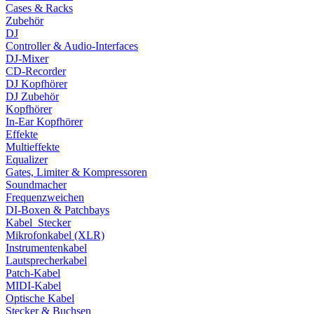
Cases & Racks
Zubehör
DJ
Controller & Audio-Interfaces
DJ-Mixer
CD-Recorder
DJ Kopfhörer
DJ Zubehör
Kopfhörer
In-Ear Kopfhörer
Effekte
Multieffekte
Equalizer
Gates, Limiter & Kompressoren
Soundmacher
Frequenzweichen
DI-Boxen & Patchbays
Kabel_Stecker
Mikrofonkabel (XLR)
Instrumentenkabel
Lautsprecherkabel
Patch-Kabel
MIDI-Kabel
Optische Kabel
Stecker & Buchsen