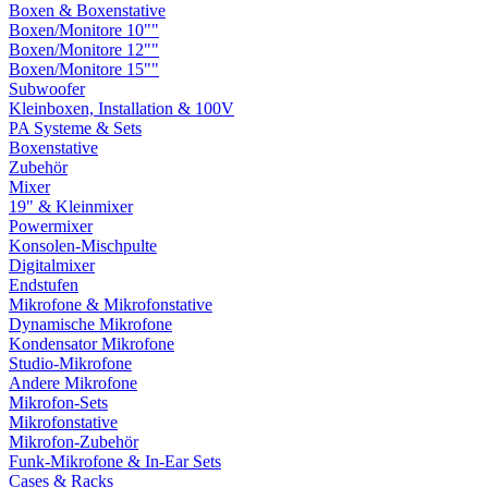
Boxen & Boxenstative
Boxen/Monitore 10""
Boxen/Monitore 12""
Boxen/Monitore 15""
Subwoofer
Kleinboxen, Installation & 100V
PA Systeme & Sets
Boxenstative
Zubehör
Mixer
19" & Kleinmixer
Powermixer
Konsolen-Mischpulte
Digitalmixer
Endstufen
Mikrofone & Mikrofonstative
Dynamische Mikrofone
Kondensator Mikrofone
Studio-Mikrofone
Andere Mikrofone
Mikrofon-Sets
Mikrofonstative
Mikrofon-Zubehör
Funk-Mikrofone & In-Ear Sets
Cases & Racks