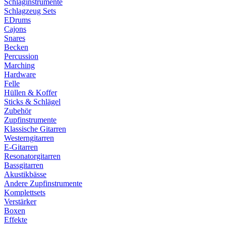
Schlaginstrumente
Schlagzeug Sets
EDrums
Cajons
Snares
Becken
Percussion
Marching
Hardware
Felle
Hüllen & Koffer
Sticks & Schlägel
Zubehör
Zupfinstrumente
Klassische Gitarren
Westerngitarren
E-Gitarren
Resonatorgitarren
Bassgitarren
Akustikbässe
Andere Zupfinstrumente
Komplettsets
Verstärker
Boxen
Effekte