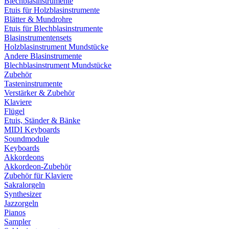
Blechblasinstrumente
Etuis für Holzblasinstrumente
Blätter & Mundrohre
Etuis für Blechblasinstrumente
Blasinstrumentensets
Holzblasinstrument Mundstücke
Andere Blasinstrumente
Blechblasinstrument Mundstücke
Zubehör
Tasteninstrumente
Verstärker & Zubehör
Klaviere
Flügel
Etuis, Ständer & Bänke
MIDI Keyboards
Soundmodule
Keyboards
Akkordeons
Akkordeon-Zubehör
Zubehör für Klaviere
Sakralorgeln
Synthesizer
Jazzorgeln
Pianos
Sampler