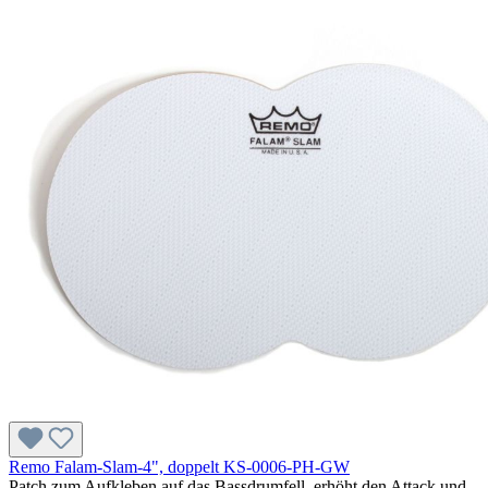
Remo Falam-Slam-4", doppelt KS-0006-PH-GW
Patch zum Aufkleben auf das Bassdrumfell, erhöht den Attack und