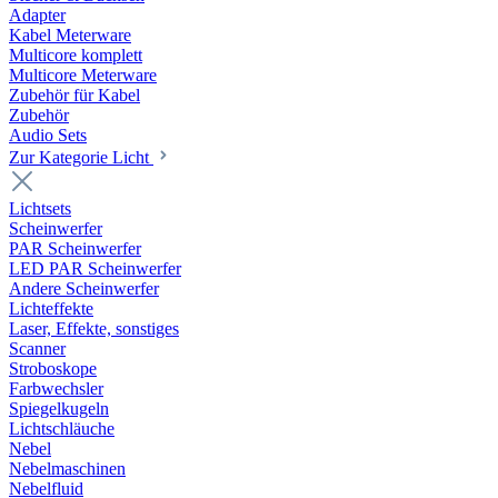
Adapter
Kabel Meterware
Multicore komplett
Multicore Meterware
Zubehör für Kabel
Zubehör
Audio Sets
Zur Kategorie Licht
Lichtsets
Scheinwerfer
PAR Scheinwerfer
LED PAR Scheinwerfer
Andere Scheinwerfer
Lichteffekte
Laser, Effekte, sonstiges
Scanner
Stroboskope
Farbwechsler
Spiegelkugeln
Lichtschläuche
Nebel
Nebelmaschinen
Nebelfluid