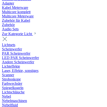
Adapter
Kabel Meterware
Multicore komplett
Multicore Meterware
Zubehör für Kabel
Zubehör
Audio Sets
Zur Kategorie Licht
Lichtsets
Scheinwerfer
PAR Scheinwerfer
LED PAR Scheinwerfer
Andere Scheinwerfer
Lichteffekte
Laser, Effekte, sonstiges
Scanner
Stroboskope
Farbwechsler
Spiegelkugeln
Lichtschläuche
Nebel
Nebelmaschinen
Nebelfluid