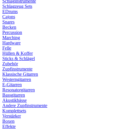
Schlaginstrumente
Schlagzeug Sets
EDrums
Cajons
Snares
Becken
Percussion
Marching
Hardware
Felle
Hüllen & Koffer
Sticks & Schlägel
Zubehör
Zupfinstrumente
Klassische Gitarren
Westerngitarren
E-Gitarren
Resonatorgitarren
Bassgitarren
Akustikbässe
Andere Zupfinstrumente
Komplettsets
Verstärker
Boxen
Effekte