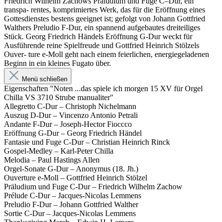
Friedrich Wilhelm Zachows Präludium und Fuge C–Dur, ein
transpa- rentes, komprimiertes Werk, das für die Eröffnung eines
Gottesdienstes bestens geeignet ist; gefolgt von Johann Gottfried
Walthers Preludio F-Dur, ein spannend aufgebautes dreiteiliges
Stück. Georg Friedrich Händels Eröffnung G-Dur weckt für
Ausführende reine Spielfreude und Gottfried Heinrich Stölzels
Ouver- ture e-Moll geht nach einem feierlichen, energiegeladenen
Beginn in ein kleines Fugato über.
Menü schließen
Eigenschaften "Noten ...das spiele ich morgen 15 XV für Orgel
Chilla VS 3710 Strube manualiter"
Allegretto C-Dur – Christoph Nichelmann
Auszug D-Dur – Vincenzo Antonio Petrali
Andante F-Dur – Joseph-Hector Fioccco
Eröffnung G-Dur – Georg Friedrich Händel
Fantasie und Fuge C-Dur – Christian Heinrich Rinck
Gospel-Medley – Karl-Peter Chilla
Melodia – Paul Hastings Allen
Orgel-Sonate G-Dur – Anonymus (18. Jh.)
Ouverture e-Moll – Gottfried Heinrich Stölzel
Präludium und Fuge C-Dur – Friedrich Wilhelm Zachow
Prélude C-Dur – Jacques-Nicolas Lemmens
Preludio F-Dur – Johann Gottfried Walther
Sortie C-Dur – Jacques-Nicolas Lemmens