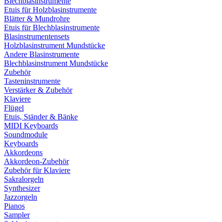
Blechblasinstrumente
Etuis für Holzblasinstrumente
Blätter & Mundrohre
Etuis für Blechblasinstrumente
Blasinstrumentensets
Holzblasinstrument Mundstücke
Andere Blasinstrumente
Blechblasinstrument Mundstücke
Zubehör
Tasteninstrumente
Verstärker & Zubehör
Klaviere
Flügel
Etuis, Ständer & Bänke
MIDI Keyboards
Soundmodule
Keyboards
Akkordeons
Akkordeon-Zubehör
Zubehör für Klaviere
Sakralorgeln
Synthesizer
Jazzorgeln
Pianos
Sampler