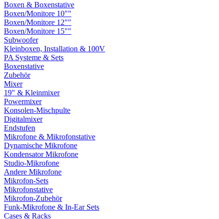
Boxen & Boxenstative
Boxen/Monitore 10""
Boxen/Monitore 12""
Boxen/Monitore 15""
Subwoofer
Kleinboxen, Installation & 100V
PA Systeme & Sets
Boxenstative
Zubehör
Mixer
19" & Kleinmixer
Powermixer
Konsolen-Mischpulte
Digitalmixer
Endstufen
Mikrofone & Mikrofonstative
Dynamische Mikrofone
Kondensator Mikrofone
Studio-Mikrofone
Andere Mikrofone
Mikrofon-Sets
Mikrofonstative
Mikrofon-Zubehör
Funk-Mikrofone & In-Ear Sets
Cases & Racks