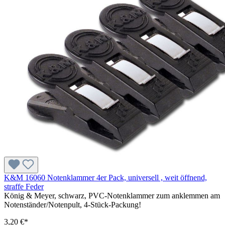
K&M 16060 Notenklammer 4er Pack, universell , weit öffnend,
straffe Feder
König & Meyer, schwarz, PVC-Notenklammer zum anklemmen am
Notenständer/Notenpult, 4-Stück-Packung!
3,20 €*