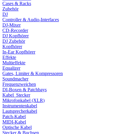
Cases & Racks
Zubehör
DJ
Controller & Audio-Interfaces
DJ-Mixer
CD-Recorder
DJ Kopfhörer
DJ Zubehör
Kopfhörer
In-Ear Kopfhörer
Effekte
Multieffekte
Equalizer
Gates, Limiter & Kompressoren
Soundmacher
Frequenzweichen
DI-Boxen & Patchbays
Kabel_Stecker
Mikrofonkabel (XLR)
Instrumentenkabel
Lautsprecherkabel
Patch-Kabel
MIDI-Kabel
Optische Kabel
Stecker & Buchsen