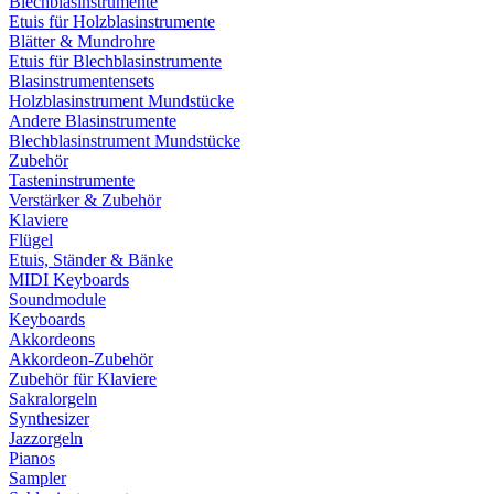
Blechblasinstrumente
Etuis für Holzblasinstrumente
Blätter & Mundrohre
Etuis für Blechblasinstrumente
Blasinstrumentensets
Holzblasinstrument Mundstücke
Andere Blasinstrumente
Blechblasinstrument Mundstücke
Zubehör
Tasteninstrumente
Verstärker & Zubehör
Klaviere
Flügel
Etuis, Ständer & Bänke
MIDI Keyboards
Soundmodule
Keyboards
Akkordeons
Akkordeon-Zubehör
Zubehör für Klaviere
Sakralorgeln
Synthesizer
Jazzorgeln
Pianos
Sampler