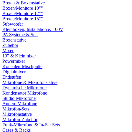
Boxen & Boxenstative
Boxen/Monitore 10""
Boxen/Monitore 12""
Boxen/Monitore 15""
Subwoofer
Kleinboxen, Installation & 100V
PA Systeme & Sets
Boxenstative
Zubehör
Mixer
19" & Kleinmixer
Powermixer
Konsolen-Mischpulte
Digitalmixer
Endstufen
Mikrofone & Mikrofonstative
Dynamische Mikrofone
Kondensator Mikrofone
Studio-Mikrofone
Andere Mikrofone
Mikrofon-Sets
Mikrofonstative
Mikrofon-Zubehör
Funk-Mikrofone & In-Ear Sets
Cases & Racks