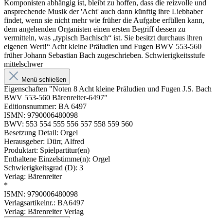
Komponisten abhängig ist, bleibt zu hoffen, dass die reizvolle und
ansprechende Musik der 'Acht' auch dann künftig ihre Liebhaber
findet, wenn sie nicht mehr wie früher die Aufgabe erfüllen kann,
dem angehenden Organisten einen ersten Begriff dessen zu
vermitteln, was „typisch Bachisch“ ist. Sie besitzt durchaus ihren
eigenen Wert!“ Acht kleine Präludien und Fugen BWV 553-560
früher Johann Sebastian Bach zugeschrieben. Schwierigkeitsstufe
mittelschwer
Menü schließen
Eigenschaften "Noten 8 Acht kleine Präludien und Fugen J.S. Bach
BWV 553-560 Bärenreiter-6497"
Editionsnummer: BA 6497
ISMN: 9790006480098
BWV: 553 554 555 556 557 558 559 560
Besetzung Detail: Orgel
Herausgeber: Dürr, Alfred
Produktart: Spielpartitur(en)
Enthaltene Einzelstimme(n): Orgel
Schwierigkeitsgrad (D): 3
Verlag: Bärenreiter
*
ISMN: 9790006480098
Verlagsartikelnr.: BA6497
Verlag: Bärenreiter Verlag