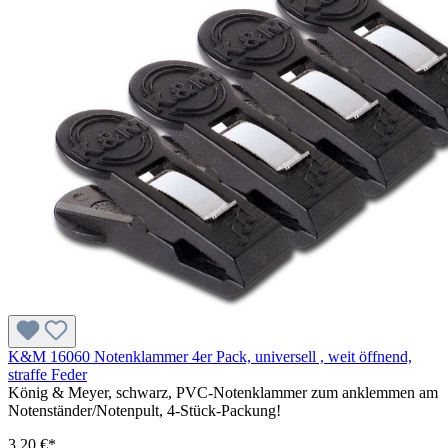
K&M 16060 Notenklammer 4er Pack, universell , weit öffnend,
straffe Feder
König & Meyer, schwarz, PVC-Notenklammer zum anklemmen am
Notenständer/Notenpult, 4-Stück-Packung!
3,20 €*