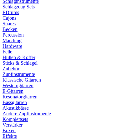
Schlaginstrumente
Schlagzeug Sets
EDrums
Cajons
Snares
Becken
Percussion
Marching
Hardware
Felle
Hüllen & Koffer
Sticks & Schlägel
Zubehör
Zupfinstrumente
Klassische Gitarren
Westerngitarren
E-Gitarren
Resonatorgitarren
Bassgitarren
Akustikbässe
Andere Zupfinstrumente
Komplettsets
Verstärker
Boxen
Effekte