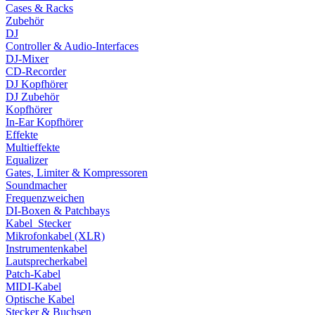
Cases & Racks
Zubehör
DJ
Controller & Audio-Interfaces
DJ-Mixer
CD-Recorder
DJ Kopfhörer
DJ Zubehör
Kopfhörer
In-Ear Kopfhörer
Effekte
Multieffekte
Equalizer
Gates, Limiter & Kompressoren
Soundmacher
Frequenzweichen
DI-Boxen & Patchbays
Kabel_Stecker
Mikrofonkabel (XLR)
Instrumentenkabel
Lautsprecherkabel
Patch-Kabel
MIDI-Kabel
Optische Kabel
Stecker & Buchsen