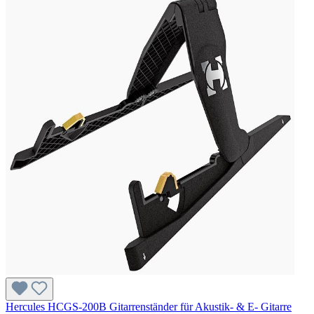
Hercules HCGS-200B Gitarrenständer für Akustik- & E- Gitarre