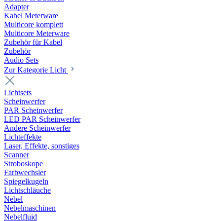
Adapter
Kabel Meterware
Multicore komplett
Multicore Meterware
Zubehör für Kabel
Zubehör
Audio Sets
Zur Kategorie Licht
Lichtsets
Scheinwerfer
PAR Scheinwerfer
LED PAR Scheinwerfer
Andere Scheinwerfer
Lichteffekte
Laser, Effekte, sonstiges
Scanner
Stroboskope
Farbwechsler
Spiegelkugeln
Lichtschläuche
Nebel
Nebelmaschinen
Nebelfluid