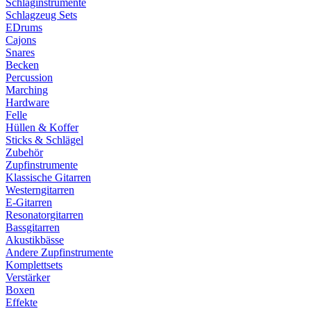
Schlaginstrumente
Schlagzeug Sets
EDrums
Cajons
Snares
Becken
Percussion
Marching
Hardware
Felle
Hüllen & Koffer
Sticks & Schlägel
Zubehör
Zupfinstrumente
Klassische Gitarren
Westerngitarren
E-Gitarren
Resonatorgitarren
Bassgitarren
Akustikbässe
Andere Zupfinstrumente
Komplettsets
Verstärker
Boxen
Effekte