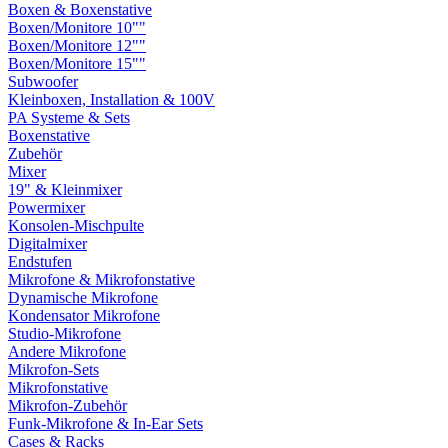
Boxen & Boxenstative
Boxen/Monitore 10""
Boxen/Monitore 12""
Boxen/Monitore 15""
Subwoofer
Kleinboxen, Installation & 100V
PA Systeme & Sets
Boxenstative
Zubehör
Mixer
19" & Kleinmixer
Powermixer
Konsolen-Mischpulte
Digitalmixer
Endstufen
Mikrofone & Mikrofonstative
Dynamische Mikrofone
Kondensator Mikrofone
Studio-Mikrofone
Andere Mikrofone
Mikrofon-Sets
Mikrofonstative
Mikrofon-Zubehör
Funk-Mikrofone & In-Ear Sets
Cases & Racks