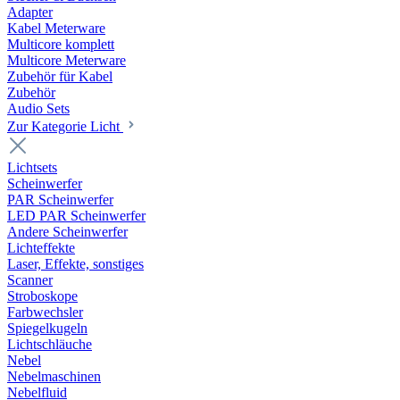
Adapter
Kabel Meterware
Multicore komplett
Multicore Meterware
Zubehör für Kabel
Zubehör
Audio Sets
Zur Kategorie Licht
Lichtsets
Scheinwerfer
PAR Scheinwerfer
LED PAR Scheinwerfer
Andere Scheinwerfer
Lichteffekte
Laser, Effekte, sonstiges
Scanner
Stroboskope
Farbwechsler
Spiegelkugeln
Lichtschläuche
Nebel
Nebelmaschinen
Nebelfluid