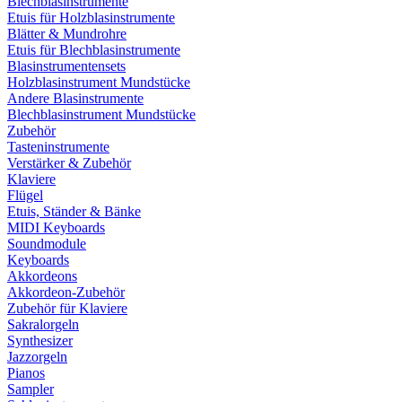
Blechblasinstrumente
Etuis für Holzblasinstrumente
Blätter & Mundrohre
Etuis für Blechblasinstrumente
Blasinstrumentensets
Holzblasinstrument Mundstücke
Andere Blasinstrumente
Blechblasinstrument Mundstücke
Zubehör
Tasteninstrumente
Verstärker & Zubehör
Klaviere
Flügel
Etuis, Ständer & Bänke
MIDI Keyboards
Soundmodule
Keyboards
Akkordeons
Akkordeon-Zubehör
Zubehör für Klaviere
Sakralorgeln
Synthesizer
Jazzorgeln
Pianos
Sampler