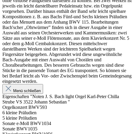
ohne virtuose Fähigkeiten darstellen zu können. Bei zwei Werken ist
jeweils ein leicht darstellbarer Pedaleinsatz bzw. ein Orgelpunkt
vorgesehen. Darüber hinaus enthält der Band sehr leicht spielbare
Kompositionen z. B. aus Bachs Fünf-und Sechs kleinen Präludien
oder das Menuett aus dem Anhang BWV 115. Bearbeitungen
Bach'scher „Ohrwürmer” finden sich in dieser Ausgabe in einer
Auswahl aus seinen Orchesterwerken und Kammermusiken: zwei
Sätze aus seiner e-Moll Flötensonate, aus dem Klavierkonzert Nr. 5
oder dem g-Moll Cembalokonzert. Diesen mittelschwer
darstellbaren Werken sind der leichteren Spielbarkeit wegen
Fingersätze beigegeben. Abgerundet wird diese ungewöhnliche
Bach-Ausgabe mit einer Auswahl von Chorälen und
Choralbearbeitungen. Des besseren Gebrauchs wegen sind diese
Stücke in die passende Tonart des EG transponiert. So können sie
bei Bedarf leicht als Vor- oder Zwischenspiel beim Gemeindegesang
eingesetzt werden.
Menü schließen
Eigenschaften "Noten J. S. Bach light Orgel Karl-Peter Chilla
Strube VS 3522 Johann Sebastian "
Orgelkonzert BWV593
6 kleine Präludien
5 kleine Pröludien
Sonate e-Moll BWV1034
Sonate BWV1035