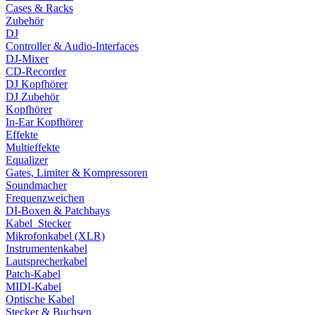
Cases & Racks
Zubehör
DJ
Controller & Audio-Interfaces
DJ-Mixer
CD-Recorder
DJ Kopfhörer
DJ Zubehör
Kopfhörer
In-Ear Kopfhörer
Effekte
Multieffekte
Equalizer
Gates, Limiter & Kompressoren
Soundmacher
Frequenzweichen
DI-Boxen & Patchbays
Kabel_Stecker
Mikrofonkabel (XLR)
Instrumentenkabel
Lautsprecherkabel
Patch-Kabel
MIDI-Kabel
Optische Kabel
Stecker & Buchsen