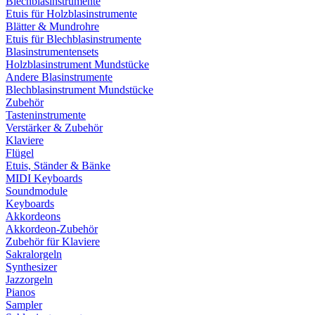
Blechblasinstrumente
Etuis für Holzblasinstrumente
Blätter & Mundrohre
Etuis für Blechblasinstrumente
Blasinstrumentensets
Holzblasinstrument Mundstücke
Andere Blasinstrumente
Blechblasinstrument Mundstücke
Zubehör
Tasteninstrumente
Verstärker & Zubehör
Klaviere
Flügel
Etuis, Ständer & Bänke
MIDI Keyboards
Soundmodule
Keyboards
Akkordeons
Akkordeon-Zubehör
Zubehör für Klaviere
Sakralorgeln
Synthesizer
Jazzorgeln
Pianos
Sampler