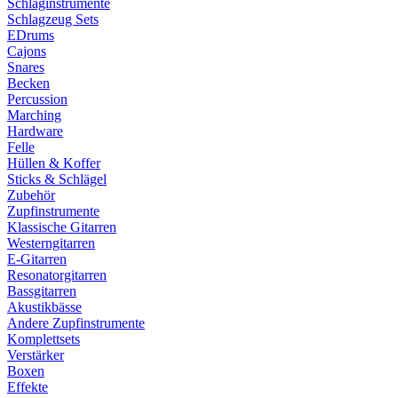
Schlaginstrumente
Schlagzeug Sets
EDrums
Cajons
Snares
Becken
Percussion
Marching
Hardware
Felle
Hüllen & Koffer
Sticks & Schlägel
Zubehör
Zupfinstrumente
Klassische Gitarren
Westerngitarren
E-Gitarren
Resonatorgitarren
Bassgitarren
Akustikbässe
Andere Zupfinstrumente
Komplettsets
Verstärker
Boxen
Effekte