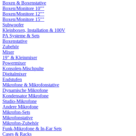
Boxen & Boxenstative
Boxen/Monitore 10""
Boxen/Monitore 12""
Boxen/Monitore 15""
Subwoofer
Kleinboxen, Installation & 100V
PA Systeme & Sets
Boxenstative
Zubehör
Mixer
19" & Kleinmixer
Powermixer
Konsolen-Mischpulte
Digitalmixer
Endstufen
Mikrofone & Mikrofonstative
Dynamische Mikrofone
Kondensator Mikrofone
Studio-Mikrofone
Andere Mikrofone
Mikrofon-Sets
Mikrofonstative
Mikrofon-Zubehör
Funk-Mikrofone & In-Ear Sets
Cases & Racks