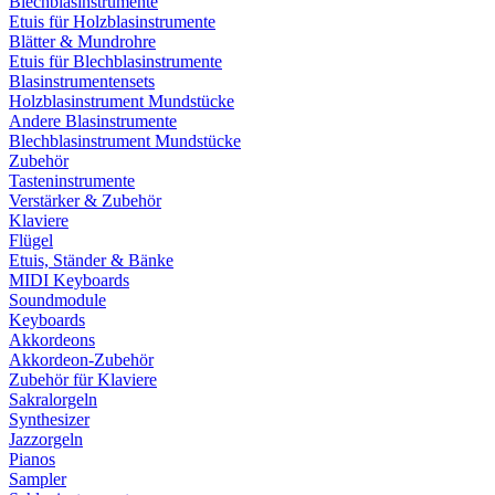
Blechblasinstrumente
Etuis für Holzblasinstrumente
Blätter & Mundrohre
Etuis für Blechblasinstrumente
Blasinstrumentensets
Holzblasinstrument Mundstücke
Andere Blasinstrumente
Blechblasinstrument Mundstücke
Zubehör
Tasteninstrumente
Verstärker & Zubehör
Klaviere
Flügel
Etuis, Ständer & Bänke
MIDI Keyboards
Soundmodule
Keyboards
Akkordeons
Akkordeon-Zubehör
Zubehör für Klaviere
Sakralorgeln
Synthesizer
Jazzorgeln
Pianos
Sampler