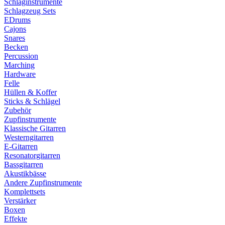
Schlaginstrumente
Schlagzeug Sets
EDrums
Cajons
Snares
Becken
Percussion
Marching
Hardware
Felle
Hüllen & Koffer
Sticks & Schlägel
Zubehör
Zupfinstrumente
Klassische Gitarren
Westerngitarren
E-Gitarren
Resonatorgitarren
Bassgitarren
Akustikbässe
Andere Zupfinstrumente
Komplettsets
Verstärker
Boxen
Effekte