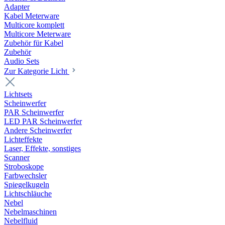
Adapter
Kabel Meterware
Multicore komplett
Multicore Meterware
Zubehör für Kabel
Zubehör
Audio Sets
Zur Kategorie Licht
Lichtsets
Scheinwerfer
PAR Scheinwerfer
LED PAR Scheinwerfer
Andere Scheinwerfer
Lichteffekte
Laser, Effekte, sonstiges
Scanner
Stroboskope
Farbwechsler
Spiegelkugeln
Lichtschläuche
Nebel
Nebelmaschinen
Nebelfluid