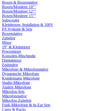
Boxen & Boxenstative
Boxen/Monitore 10""
Boxen/Monitore 12""
Boxen/Monitore 15""
Subwoofer
Kleinboxen, Installation & 100V
PA Systeme & Sets
Boxenstative
Zubehör
Mixer
19" & Kleinmixer
Powermixer
Konsolen-Mischpulte
Digitalmixer
Endstufen
Mikrofone & Mikrofonstative
Dynamische Mikrofone
Kondensator Mikrofone
Studio-Mikrofone
Andere Mikrofone
Mikrofon-Sets
Mikrofonstative
Mikrofon-Zubehör
Funk-Mikrofone & In-Ear Sets
Cases & Racks