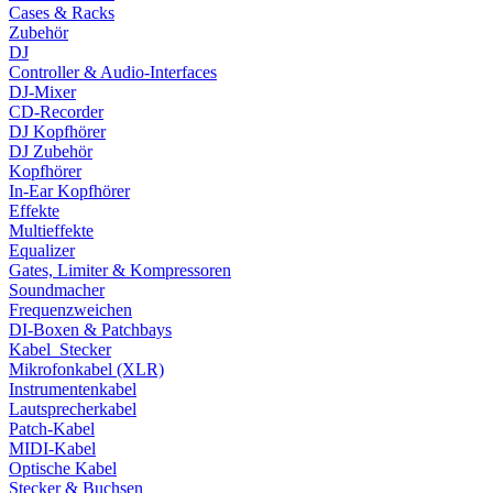
Cases & Racks
Zubehör
DJ
Controller & Audio-Interfaces
DJ-Mixer
CD-Recorder
DJ Kopfhörer
DJ Zubehör
Kopfhörer
In-Ear Kopfhörer
Effekte
Multieffekte
Equalizer
Gates, Limiter & Kompressoren
Soundmacher
Frequenzweichen
DI-Boxen & Patchbays
Kabel_Stecker
Mikrofonkabel (XLR)
Instrumentenkabel
Lautsprecherkabel
Patch-Kabel
MIDI-Kabel
Optische Kabel
Stecker & Buchsen