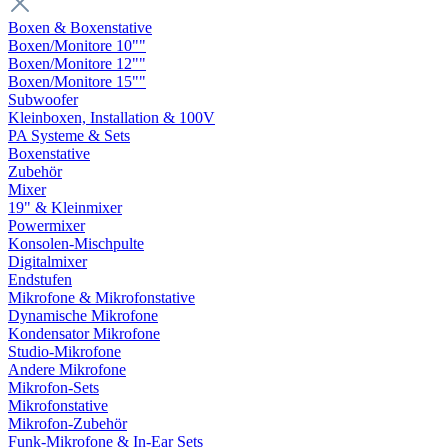
Boxen & Boxenstative
Boxen/Monitore 10""
Boxen/Monitore 12""
Boxen/Monitore 15""
Subwoofer
Kleinboxen, Installation & 100V
PA Systeme & Sets
Boxenstative
Zubehör
Mixer
19" & Kleinmixer
Powermixer
Konsolen-Mischpulte
Digitalmixer
Endstufen
Mikrofone & Mikrofonstative
Dynamische Mikrofone
Kondensator Mikrofone
Studio-Mikrofone
Andere Mikrofone
Mikrofon-Sets
Mikrofonstative
Mikrofon-Zubehör
Funk-Mikrofone & In-Ear Sets