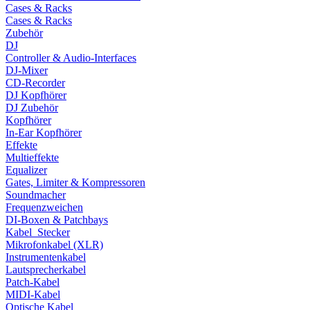
Cases & Racks
Cases & Racks
Zubehör
DJ
Controller & Audio-Interfaces
DJ-Mixer
CD-Recorder
DJ Kopfhörer
DJ Zubehör
Kopfhörer
In-Ear Kopfhörer
Effekte
Multieffekte
Equalizer
Gates, Limiter & Kompressoren
Soundmacher
Frequenzweichen
DI-Boxen & Patchbays
Kabel_Stecker
Mikrofonkabel (XLR)
Instrumentenkabel
Lautsprecherkabel
Patch-Kabel
MIDI-Kabel
Optische Kabel