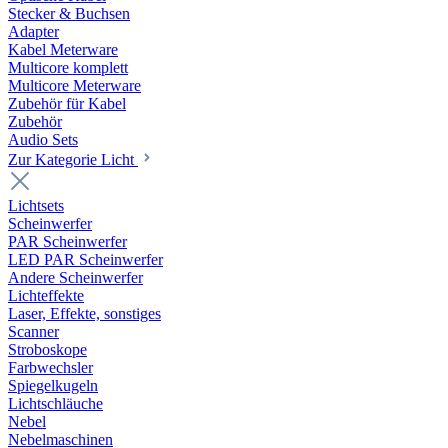
Stecker & Buchsen
Adapter
Kabel Meterware
Multicore komplett
Multicore Meterware
Zubehör für Kabel
Zubehör
Audio Sets
Zur Kategorie Licht
Lichtsets
Scheinwerfer
PAR Scheinwerfer
LED PAR Scheinwerfer
Andere Scheinwerfer
Lichteffekte
Laser, Effekte, sonstiges
Scanner
Stroboskope
Farbwechsler
Spiegelkugeln
Lichtschläuche
Nebel
Nebelmaschinen