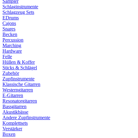
Sampler
Schlaginstrumente
Schlagzeug Sets
EDrums
Cajons
Snares
Becken
Percussion
Marching
Hardware
Felle
Hüllen & Koffer
Sticks & Schlägel
Zubehör
Zupfinstrumente
Klassische Gitarren
Westerngitarren
E-Gitarren
Resonatorgitarren
Bassgitarren
Akustikbässe
Andere Zupfinstrumente
Komplettsets
Verstärker
Boxen