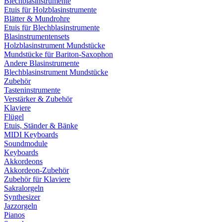
Blechblasinstrumente
Etuis für Holzblasinstrumente
Blätter & Mundrohre
Etuis für Blechblasinstrumente
Blasinstrumentensets
Holzblasinstrument Mundstücke
Mundstücke für Bariton-Saxophon
Andere Blasinstrumente
Blechblasinstrument Mundstücke
Zubehör
Tasteninstrumente
Verstärker & Zubehör
Klaviere
Flügel
Etuis, Ständer & Bänke
MIDI Keyboards
Soundmodule
Keyboards
Akkordeons
Akkordeon-Zubehör
Zubehör für Klaviere
Sakralorgeln
Synthesizer
Jazzorgeln
Pianos