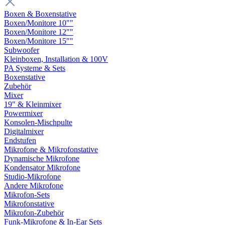
Boxen & Boxenstative
Boxen/Monitore 10""
Boxen/Monitore 12""
Boxen/Monitore 15""
Subwoofer
Kleinboxen, Installation & 100V
PA Systeme & Sets
Boxenstative
Zubehör
Mixer
19" & Kleinmixer
Powermixer
Konsolen-Mischpulte
Digitalmixer
Endstufen
Mikrofone & Mikrofonstative
Dynamische Mikrofone
Kondensator Mikrofone
Studio-Mikrofone
Andere Mikrofone
Mikrofon-Sets
Mikrofonstative
Mikrofon-Zubehör
Funk-Mikrofone & In-Ear Sets