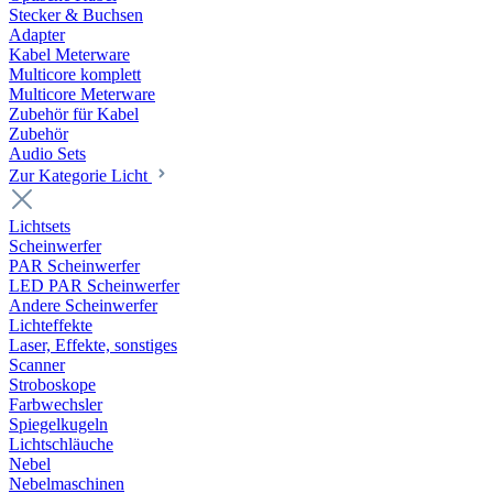
Stecker & Buchsen
Adapter
Kabel Meterware
Multicore komplett
Multicore Meterware
Zubehör für Kabel
Zubehör
Audio Sets
Zur Kategorie Licht
Lichtsets
Scheinwerfer
PAR Scheinwerfer
LED PAR Scheinwerfer
Andere Scheinwerfer
Lichteffekte
Laser, Effekte, sonstiges
Scanner
Stroboskope
Farbwechsler
Spiegelkugeln
Lichtschläuche
Nebel
Nebelmaschinen