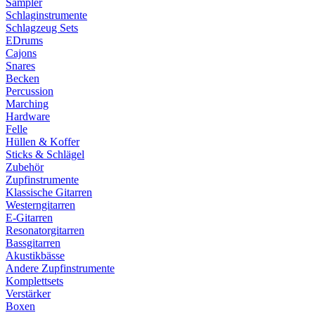
Sampler
Schlaginstrumente
Schlagzeug Sets
EDrums
Cajons
Snares
Becken
Percussion
Marching
Hardware
Felle
Hüllen & Koffer
Sticks & Schlägel
Zubehör
Zupfinstrumente
Klassische Gitarren
Westerngitarren
E-Gitarren
Resonatorgitarren
Bassgitarren
Akustikbässe
Andere Zupfinstrumente
Komplettsets
Verstärker
Boxen