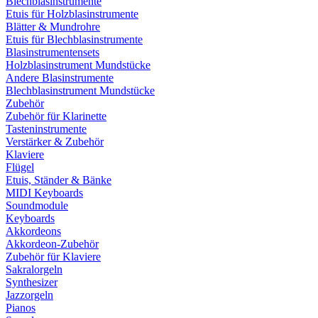
Blechblasinstrumente
Etuis für Holzblasinstrumente
Blätter & Mundrohre
Etuis für Blechblasinstrumente
Blasinstrumentensets
Holzblasinstrument Mundstücke
Andere Blasinstrumente
Blechblasinstrument Mundstücke
Zubehör
Zubehör für Klarinette
Tasteninstrumente
Verstärker & Zubehör
Klaviere
Flügel
Etuis, Ständer & Bänke
MIDI Keyboards
Soundmodule
Keyboards
Akkordeons
Akkordeon-Zubehör
Zubehör für Klaviere
Sakralorgeln
Synthesizer
Jazzorgeln
Pianos