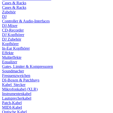
Cases & Racks
Cases & Racks
Zubehör
DJ
Controller & Audio-Interfaces
DJ-Mixer
CD-Recorder
DJ Kopfhörer
DJ Zubehör
Kopfhörer
In-Ear Kopfhörer
Effekte
Multieffekte
Equalizer
Gates, Limiter & Kompressoren
Soundmacher
Frequenzweichen
DI-Boxen & Patchbays
Kabel_Stecker
Mikrofonkabel (XLR)
Instrumentenkabel
Lautsprecherkabel
Patch-Kabel
MIDI-Kabel
Optische Kabel