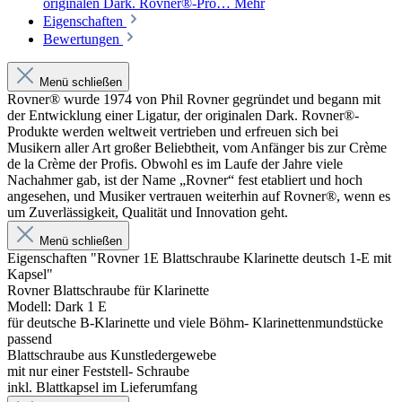
originalen Dark. Rovner®-Pro…
Mehr
Eigenschaften
Bewertungen
Menü schließen
Rovner® wurde 1974 von Phil Rovner gegründet und begann mit
der Entwicklung einer Ligatur, der originalen Dark. Rovner®-
Produkte werden weltweit vertrieben und erfreuen sich bei
Musikern aller Art großer Beliebtheit, vom Anfänger bis zur Crème
de la Crème der Profis. Obwohl es im Laufe der Jahre viele
Nachahmer gab, ist der Name „Rovner“ fest etabliert und hoch
angesehen, und Musiker vertrauen weiterhin auf Rovner®, wenn es
um Zuverlässigkeit, Qualität und Innovation geht.
Menü schließen
Eigenschaften "Rovner 1E Blattschraube Klarinette deutsch 1-E mit
Kapsel"
Rovner Blattschraube für Klarinette
Modell: Dark 1 E
für deutsche B-Klarinette und viele Böhm- Klarinettenmundstücke
passend
Blattschraube aus Kunstledergewebe
mit nur einer Feststell- Schraube
inkl. Blattkapsel im Lieferumfang