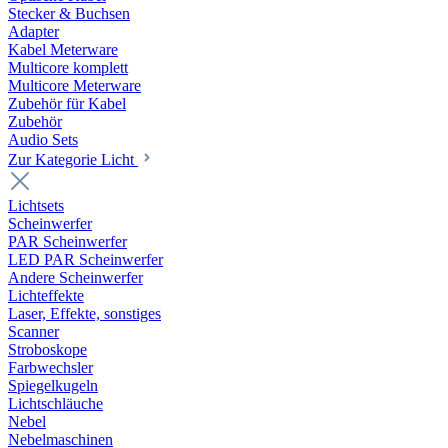
Stecker & Buchsen
Adapter
Kabel Meterware
Multicore komplett
Multicore Meterware
Zubehör für Kabel
Zubehör
Audio Sets
Zur Kategorie Licht
Lichtsets
Scheinwerfer
PAR Scheinwerfer
LED PAR Scheinwerfer
Andere Scheinwerfer
Lichteffekte
Laser, Effekte, sonstiges
Scanner
Stroboskope
Farbwechsler
Spiegelkugeln
Lichtschläuche
Nebel
Nebelmaschinen