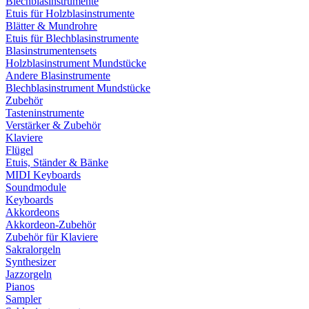
Blechblasinstrumente
Etuis für Holzblasinstrumente
Blätter & Mundrohre
Etuis für Blechblasinstrumente
Blasinstrumentensets
Holzblasinstrument Mundstücke
Andere Blasinstrumente
Blechblasinstrument Mundstücke
Zubehör
Tasteninstrumente
Verstärker & Zubehör
Klaviere
Flügel
Etuis, Ständer & Bänke
MIDI Keyboards
Soundmodule
Keyboards
Akkordeons
Akkordeon-Zubehör
Zubehör für Klaviere
Sakralorgeln
Synthesizer
Jazzorgeln
Pianos
Sampler