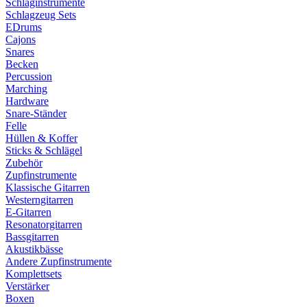
Schlaginstrumente
Schlagzeug Sets
EDrums
Cajons
Snares
Becken
Percussion
Marching
Hardware
Snare-Ständer
Felle
Hüllen & Koffer
Sticks & Schlägel
Zubehör
Zupfinstrumente
Klassische Gitarren
Westerngitarren
E-Gitarren
Resonatorgitarren
Bassgitarren
Akustikbässe
Andere Zupfinstrumente
Komplettsets
Verstärker
Boxen