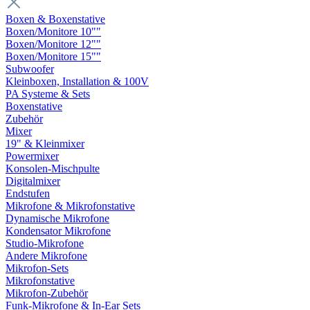
Boxen & Boxenstative
Boxen/Monitore 10""
Boxen/Monitore 12""
Boxen/Monitore 15""
Subwoofer
Kleinboxen, Installation & 100V
PA Systeme & Sets
Boxenstative
Zubehör
Mixer
19" & Kleinmixer
Powermixer
Konsolen-Mischpulte
Digitalmixer
Endstufen
Mikrofone & Mikrofonstative
Dynamische Mikrofone
Kondensator Mikrofone
Studio-Mikrofone
Andere Mikrofone
Mikrofon-Sets
Mikrofonstative
Mikrofon-Zubehör
Funk-Mikrofone & In-Ear Sets