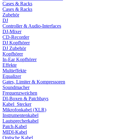
Cases & Racks
Cases & Racks
Zubehör
DJ
Controller & Audio-Interfaces
DJ-Mixer
CD-Recorder
DJ Kopfhörer
DJ Zubehör
Kopfhörer
In-Ear Kopfhörer
Effekte
Multieffekte
Equalizer
Gates, Limiter & Kompressoren
Soundmacher
Frequenzweichen
DI-Boxen & Patchbays
Kabel_Stecker
Mikrofonkabel (XLR)
Instrumentenkabel
Lautsprecherkabel
Patch-Kabel
MIDI-Kabel
Optische Kabel