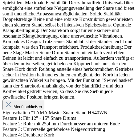
Spielstilen. Maximale Flexibilität: Der zahnradfreie Universal-Tilter
ermöglicht eine stufenlose Neigungsverstellung der Snare und bietet
somit unendliche Anpassungsmöglichkeiten. Solide Stabilität:
Doppelstrebige Beine und eine robuste Konstruktion gewährleisten
einen sicheren Stand, selbst bei intensiven Spielsessions. Optimale
Klangübertragung: Der Snarekorb sorgt für eine sichere und
resonante Klangübertragung, ohne unerwünschte Vibrationen.
Kompaktes Design: Trotz seiner Stabilität ist der Ständer leicht und
kompakt, was den Transport erleichtert. Produktbeschreibung: Der
neue Stage Master Snare Drum Ständer mit einfach verstrebten
Beinen ist leicht und einfach zu transportieren. Außerdem verfügt er
über den universellen, getriebelosen Kippmechanismus, der den
Snare-Korb durch Reibung anstelle eines herkömmlichen Getriebes
sicher in Position hält und es Ihnen ermöglicht, den Korb in jeden
gewünschten Winkel zu bringen. Mit der Funktion "Swivel basket"
kann der Snarekorb unabhängig von der Standfläche und dem
Korbwinkel gedreht werden, so dass Sie das Sieb in jede
gewünschte Position bringen können.
Menü schließen
Eigenschaften "TAMA Master Snare Stand HS40WN"
Feature 1: Für 12" - 15" Snare Drums
Feature 2: Rohr mit 25,4 mm Durchmesser am unteren Ende
Feature 3: Universelle getriebelose Neigevorrichtung
Feature 4: Drehbarer Korb