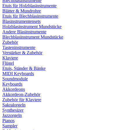
Blechblasinstrumente
Etuis für Holzblasinstrumente
Blätter & Mundrohre
Etuis für Blechblasinstrumente
Blasinstrumentensets
Holzblasinstrument Mundstücke
Andere Blasinstrumente
Blechblasinstrument Mundstücke
Zubehör
Tasteninstrumente
Verstärker & Zubehör
Klaviere
Flügel
Etuis, Ständer & Bänke
MIDI Keyboards
Soundmodule
Keyboards
Akkordeons
Akkordeon-Zubehör
Zubehör für Klaviere
Sakralorgeln
Synthesizer
Jazzorgeln
Pianos
Sampler