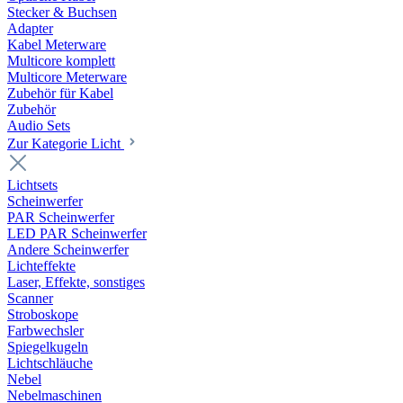
Stecker & Buchsen
Adapter
Kabel Meterware
Multicore komplett
Multicore Meterware
Zubehör für Kabel
Zubehör
Audio Sets
Zur Kategorie Licht
Lichtsets
Scheinwerfer
PAR Scheinwerfer
LED PAR Scheinwerfer
Andere Scheinwerfer
Lichteffekte
Laser, Effekte, sonstiges
Scanner
Stroboskope
Farbwechsler
Spiegelkugeln
Lichtschläuche
Nebel
Nebelmaschinen