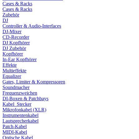
Cases & Racks
Cases & Racks
Zubehör
DJ
Controller & Audio-Interfaces
DJ-Mixer
CD-Recorder
DJ Kopfhörer
DJ Zubehör
Kopfhörer
In-Ear Kopfhörer
Effekte
Multieffekte
Equalizer
Gates, Limiter & Kompressoren
Soundmacher
Frequenzweichen
DI-Boxen & Patchbays
Kabel_Stecker
Mikrofonkabel (XLR)
Instrumentenkabel
Lautsprecherkabel
Patch-Kabel
MIDI-Kabel
Optische Kabel