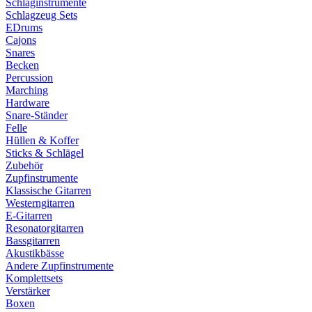
Schlaginstrumente
Schlagzeug Sets
EDrums
Cajons
Snares
Becken
Percussion
Marching
Hardware
Snare-Ständer
Felle
Hüllen & Koffer
Sticks & Schlägel
Zubehör
Zupfinstrumente
Klassische Gitarren
Westerngitarren
E-Gitarren
Resonatorgitarren
Bassgitarren
Akustikbässe
Andere Zupfinstrumente
Komplettsets
Verstärker
Boxen