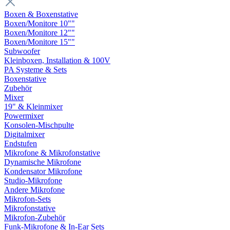
Boxen & Boxenstative
Boxen/Monitore 10""
Boxen/Monitore 12""
Boxen/Monitore 15""
Subwoofer
Kleinboxen, Installation & 100V
PA Systeme & Sets
Boxenstative
Zubehör
Mixer
19" & Kleinmixer
Powermixer
Konsolen-Mischpulte
Digitalmixer
Endstufen
Mikrofone & Mikrofonstative
Dynamische Mikrofone
Kondensator Mikrofone
Studio-Mikrofone
Andere Mikrofone
Mikrofon-Sets
Mikrofonstative
Mikrofon-Zubehör
Funk-Mikrofone & In-Ear Sets