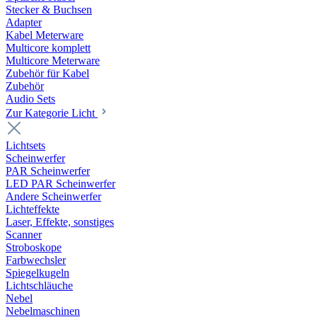
Stecker & Buchsen
Adapter
Kabel Meterware
Multicore komplett
Multicore Meterware
Zubehör für Kabel
Zubehör
Audio Sets
Zur Kategorie Licht
Lichtsets
Scheinwerfer
PAR Scheinwerfer
LED PAR Scheinwerfer
Andere Scheinwerfer
Lichteffekte
Laser, Effekte, sonstiges
Scanner
Stroboskope
Farbwechsler
Spiegelkugeln
Lichtschläuche
Nebel
Nebelmaschinen