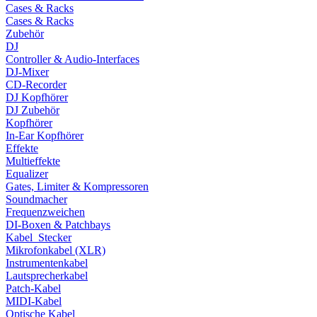
Cases & Racks
Cases & Racks
Zubehör
DJ
Controller & Audio-Interfaces
DJ-Mixer
CD-Recorder
DJ Kopfhörer
DJ Zubehör
Kopfhörer
In-Ear Kopfhörer
Effekte
Multieffekte
Equalizer
Gates, Limiter & Kompressoren
Soundmacher
Frequenzweichen
DI-Boxen & Patchbays
Kabel_Stecker
Mikrofonkabel (XLR)
Instrumentenkabel
Lautsprecherkabel
Patch-Kabel
MIDI-Kabel
Optische Kabel