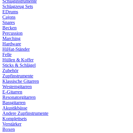
Schlaginstrumente
Schlagzeug Sets
EDrums
Cajons
Snares
Becken
Percussion
Marching
Hardware
HiHat-Ständer
Felle
Hüllen & Koffer
Sticks & Schlägel
Zubehör
Zupfinstrumente
Klassische Gitarren
Westerngitarren
E-Gitarren
Resonatorgitarren
Bassgitarren
Akustikbässe
Andere Zupfinstrumente
Komplettsets
Verstärker
Boxen