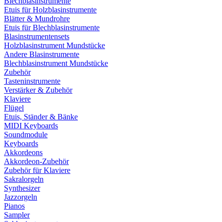
Blechblasinstrumente
Etuis für Holzblasinstrumente
Blätter & Mundrohre
Etuis für Blechblasinstrumente
Blasinstrumentensets
Holzblasinstrument Mundstücke
Andere Blasinstrumente
Blechblasinstrument Mundstücke
Zubehör
Tasteninstrumente
Verstärker & Zubehör
Klaviere
Flügel
Etuis, Ständer & Bänke
MIDI Keyboards
Soundmodule
Keyboards
Akkordeons
Akkordeon-Zubehör
Zubehör für Klaviere
Sakralorgeln
Synthesizer
Jazzorgeln
Pianos
Sampler