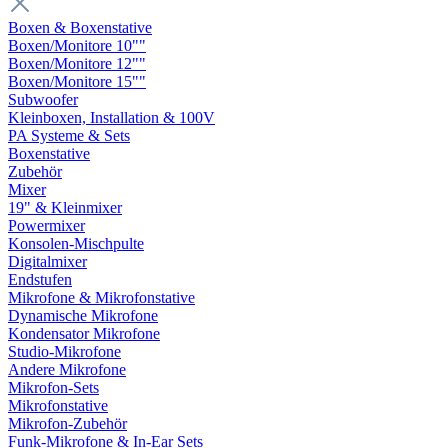
Boxen & Boxenstative
Boxen/Monitore 10""
Boxen/Monitore 12""
Boxen/Monitore 15""
Subwoofer
Kleinboxen, Installation & 100V
PA Systeme & Sets
Boxenstative
Zubehör
Mixer
19" & Kleinmixer
Powermixer
Konsolen-Mischpulte
Digitalmixer
Endstufen
Mikrofone & Mikrofonstative
Dynamische Mikrofone
Kondensator Mikrofone
Studio-Mikrofone
Andere Mikrofone
Mikrofon-Sets
Mikrofonstative
Mikrofon-Zubehör
Funk-Mikrofone & In-Ear Sets