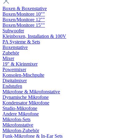
Boxen & Boxenstative
Boxen/Monitore 10""
Boxen/Monitore 12""
Boxen/Monitore 15""
Subwoofer
Kleinboxen, Installation & 100V
PA Systeme & Sets
Boxenstative
Zubehör
Mixer
19" & Kleinmixer
Powermixer
Konsolen-Mischpulte
Digitalmixer
Endstufen
Mikrofone & Mikrofonstative
Dynamische Mikrofone
Kondensator Mikrofone
Studio-Mikrofone
Andere Mikrofone
Mikrofon-Sets
Mikrofonstative
Mikrofon-Zubehör
Funk-Mikrofone & In-Ear Sets