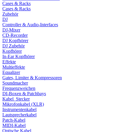
Cases & Racks
Cases & Racks
Zubehör
DJ
Controller & Audio-Interfaces
DJ-Mixer
CD-Recorder
DJ Kopfhörer
DJ Zubehör
Kopfhörer
In-Ear Kopfhörer
Effekte
Multieffekte
Equalizer
Gates, Limiter & Kompressoren
Soundmacher
Frequenzweichen
DI-Boxen & Patchbays
Kabel_Stecker
Mikrofonkabel (XLR)
Instrumentenkabel
Lautsprecherkabel
Patch-Kabel
MIDI-Kabel
Optische Kabel