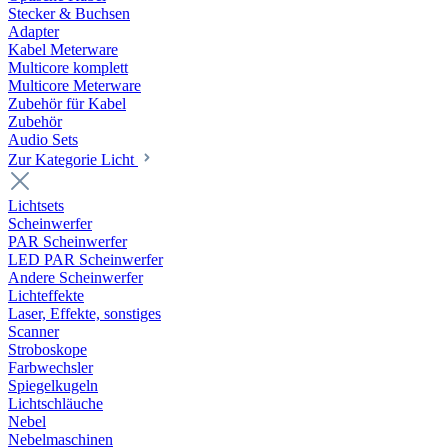
Stecker & Buchsen
Adapter
Kabel Meterware
Multicore komplett
Multicore Meterware
Zubehör für Kabel
Zubehör
Audio Sets
Zur Kategorie Licht
Lichtsets
Scheinwerfer
PAR Scheinwerfer
LED PAR Scheinwerfer
Andere Scheinwerfer
Lichteffekte
Laser, Effekte, sonstiges
Scanner
Stroboskope
Farbwechsler
Spiegelkugeln
Lichtschläuche
Nebel
Nebelmaschinen