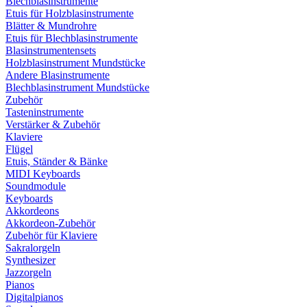
Blechblasinstrumente
Etuis für Holzblasinstrumente
Blätter & Mundrohre
Etuis für Blechblasinstrumente
Blasinstrumentensets
Holzblasinstrument Mundstücke
Andere Blasinstrumente
Blechblasinstrument Mundstücke
Zubehör
Tasteninstrumente
Verstärker & Zubehör
Klaviere
Flügel
Etuis, Ständer & Bänke
MIDI Keyboards
Soundmodule
Keyboards
Akkordeons
Akkordeon-Zubehör
Zubehör für Klaviere
Sakralorgeln
Synthesizer
Jazzorgeln
Pianos
Digitalpianos