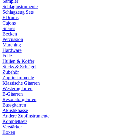
Sampler
Schlaginstrumente
Schlagzeug Sets
EDrums
Cajons
Snares
Becken
Percussion
Marching
Hardware
Felle
Hüllen & Koffer
Sticks & Schlägel
Zubehör
Zupfinstrumente
Klassische Gitarren
Westerngitarren
E-Gitarren
Resonatorgitarren
Bassgitarren
Akustikbässe
Andere Zupfinstrumente
Komplettsets
Verstärker
Boxen