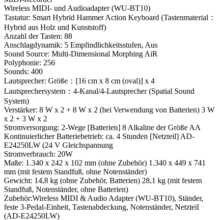
Wireless MIDI- und Audioadapter (WU-BT10)
Tastatur: Smart Hybrid Hammer Action Keyboard (Tastenmaterial：
Hybrid aus Holz und Kunststoff)
Anzahl der Tasten: 88
Anschlagdynamik: 5 Empfindlichkeitsstufen, Aus
Sound Source: Multi-Dimensional Morphing AiR
Polyphonie: 256
Sounds: 400
Lautsprecher: Größe：[16 cm x 8 cm (oval)] x 4
Lautsprechersystem：4-Kanal/4-Lautsprecher (Spatial Sound
System)
Verstärker: 8 W x 2 + 8 W x 2 (bei Verwendung von Batterien) 3 W
x 2 + 3 W x 2
Stromversorgung: 2-Wege [Batterien] 8 Alkaline der Größe AA
Kontinuierlicher Batteriebetrieb: ca. 4 Stunden [Netzteil] AD-
E24250LW (24 V Gleichspannung
Stromverbrauch: 20W
Maße: 1.340 x 242 x 102 mm (ohne Zubehör) 1.340 x 449 x 741
mm (mit festem Standfuß, ohne Notenständer)
Gewicht: 14,8 kg (ohne Zubehör, Batterien) 28,1 kg (mit festem
Standfuß, Notenständer, ohne Batterien)
Zubehör:Wireless MIDI & Audio Adapter (WU-BT10), Ständer,
feste 3-Pedal-Einheit, Tastenabdeckung, Notenständer, Netzteil
(AD-E24250LW)