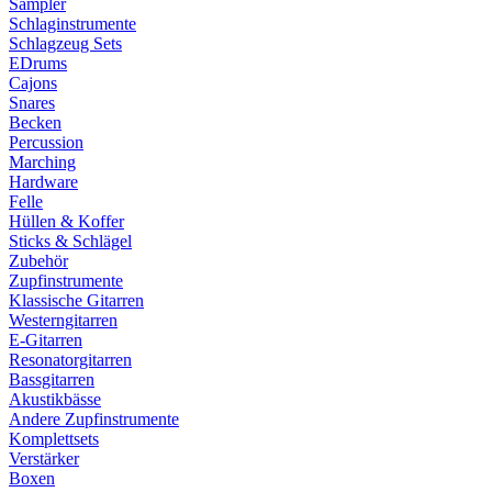
Sampler
Schlaginstrumente
Schlagzeug Sets
EDrums
Cajons
Snares
Becken
Percussion
Marching
Hardware
Felle
Hüllen & Koffer
Sticks & Schlägel
Zubehör
Zupfinstrumente
Klassische Gitarren
Westerngitarren
E-Gitarren
Resonatorgitarren
Bassgitarren
Akustikbässe
Andere Zupfinstrumente
Komplettsets
Verstärker
Boxen