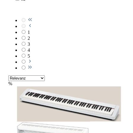
1
2
3
4
5
%