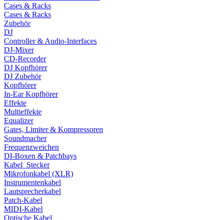
Cases & Racks
Cases & Racks
Zubehör
DJ
Controller & Audio-Interfaces
DJ-Mixer
CD-Recorder
DJ Kopfhörer
DJ Zubehör
Kopfhörer
In-Ear Kopfhörer
Effekte
Multieffekte
Equalizer
Gates, Limiter & Kompressoren
Soundmacher
Frequenzweichen
DI-Boxen & Patchbays
Kabel_Stecker
Mikrofonkabel (XLR)
Instrumentenkabel
Lautsprecherkabel
Patch-Kabel
MIDI-Kabel
Optische Kabel