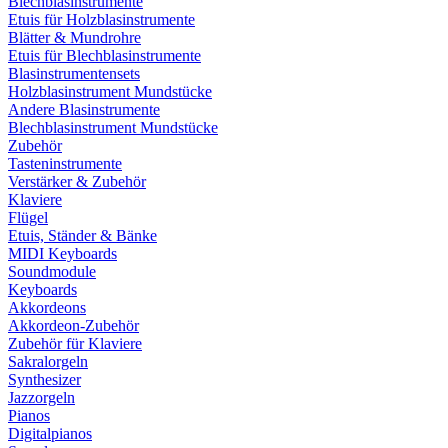
Blechblasinstrumente
Etuis für Holzblasinstrumente
Blätter & Mundrohre
Etuis für Blechblasinstrumente
Blasinstrumentensets
Holzblasinstrument Mundstücke
Andere Blasinstrumente
Blechblasinstrument Mundstücke
Zubehör
Tasteninstrumente
Verstärker & Zubehör
Klaviere
Flügel
Etuis, Ständer & Bänke
MIDI Keyboards
Soundmodule
Keyboards
Akkordeons
Akkordeon-Zubehör
Zubehör für Klaviere
Sakralorgeln
Synthesizer
Jazzorgeln
Pianos
Digitalpianos