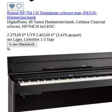
Roland HP-704 CH Digitalpiano schwarz matt,-PHA50-
Hammermechanik
DigitalPiano, 88 Tasten Hammermechanik, Gehäuse Charcoal
schwarz, HP704CH incl.KSC
2.379,00 €*
UVP
2.463,00 €*
(3.41% gespart)
am Lager, Lieferfrist 1-3 Tage
In den Warenkorb
%