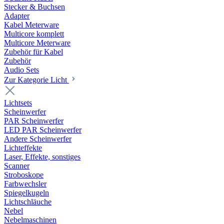
Stecker & Buchsen
Adapter
Kabel Meterware
Multicore komplett
Multicore Meterware
Zubehör für Kabel
Zubehör
Audio Sets
Zur Kategorie Licht
Lichtsets
Scheinwerfer
PAR Scheinwerfer
LED PAR Scheinwerfer
Andere Scheinwerfer
Lichteffekte
Laser, Effekte, sonstiges
Scanner
Stroboskope
Farbwechsler
Spiegelkugeln
Lichtschläuche
Nebel
Nebelmaschinen