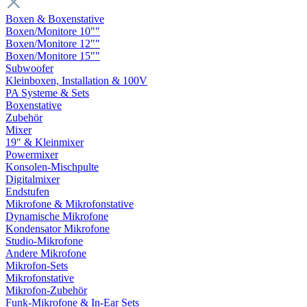
Boxen & Boxenstative
Boxen/Monitore 10""
Boxen/Monitore 12""
Boxen/Monitore 15""
Subwoofer
Kleinboxen, Installation & 100V
PA Systeme & Sets
Boxenstative
Zubehör
Mixer
19" & Kleinmixer
Powermixer
Konsolen-Mischpulte
Digitalmixer
Endstufen
Mikrofone & Mikrofonstative
Dynamische Mikrofone
Kondensator Mikrofone
Studio-Mikrofone
Andere Mikrofone
Mikrofon-Sets
Mikrofonstative
Mikrofon-Zubehör
Funk-Mikrofone & In-Ear Sets