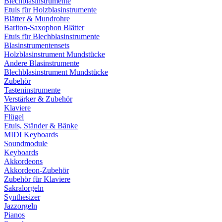
Blechblasinstrumente
Etuis für Holzblasinstrumente
Blätter & Mundrohre
Bariton-Saxophon Blätter
Etuis für Blechblasinstrumente
Blasinstrumentensets
Holzblasinstrument Mundstücke
Andere Blasinstrumente
Blechblasinstrument Mundstücke
Zubehör
Tasteninstrumente
Verstärker & Zubehör
Klaviere
Flügel
Etuis, Ständer & Bänke
MIDI Keyboards
Soundmodule
Keyboards
Akkordeons
Akkordeon-Zubehör
Zubehör für Klaviere
Sakralorgeln
Synthesizer
Jazzorgeln
Pianos