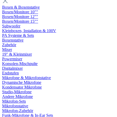
Boxen & Boxenstative
Boxen/Monitore 10""
Boxen/Monitore 12""
Boxen/Monitore 15""
Subwoofer
Kleinboxen, Installation & 100V
PA Systeme & Sets
Boxenstative
Zubehör
Mixer
19" & Kleinmixer
Powermixer
Konsolen-Mischpulte
Digitalmixer
Endstufen
Mikrofone & Mikrofonstative
Dynamische Mikrofone
Kondensator Mikrofone
Studio-Mikrofone
Andere Mikrofone
Mikrofon-Sets
Mikrofonstative
Mikrofon-Zubehör
Funk-Mikrofone & In-Ear Sets