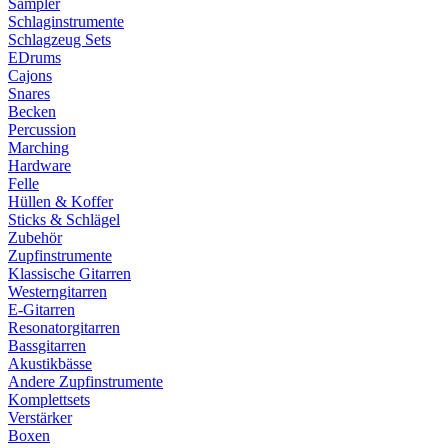
Sampler
Schlaginstrumente
Schlagzeug Sets
EDrums
Cajons
Snares
Becken
Percussion
Marching
Hardware
Felle
Hüllen & Koffer
Sticks & Schlägel
Zubehör
Zupfinstrumente
Klassische Gitarren
Westerngitarren
E-Gitarren
Resonatorgitarren
Bassgitarren
Akustikbässe
Andere Zupfinstrumente
Komplettsets
Verstärker
Boxen