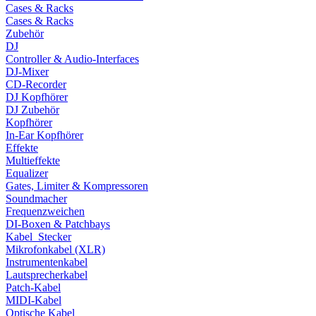
Cases & Racks
Cases & Racks
Zubehör
DJ
Controller & Audio-Interfaces
DJ-Mixer
CD-Recorder
DJ Kopfhörer
DJ Zubehör
Kopfhörer
In-Ear Kopfhörer
Effekte
Multieffekte
Equalizer
Gates, Limiter & Kompressoren
Soundmacher
Frequenzweichen
DI-Boxen & Patchbays
Kabel_Stecker
Mikrofonkabel (XLR)
Instrumentenkabel
Lautsprecherkabel
Patch-Kabel
MIDI-Kabel
Optische Kabel