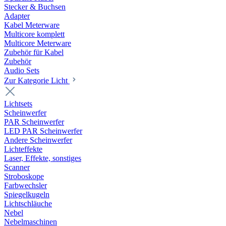
Stecker & Buchsen
Adapter
Kabel Meterware
Multicore komplett
Multicore Meterware
Zubehör für Kabel
Zubehör
Audio Sets
Zur Kategorie Licht
Lichtsets
Scheinwerfer
PAR Scheinwerfer
LED PAR Scheinwerfer
Andere Scheinwerfer
Lichteffekte
Laser, Effekte, sonstiges
Scanner
Stroboskope
Farbwechsler
Spiegelkugeln
Lichtschläuche
Nebel
Nebelmaschinen