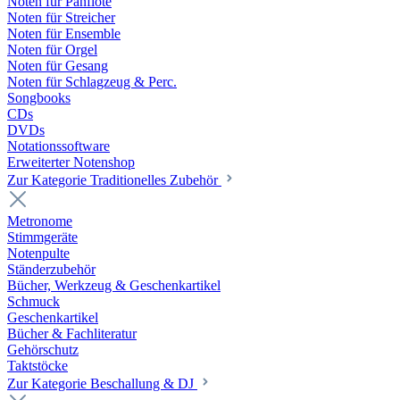
Noten für Panflöte
Noten für Streicher
Noten für Ensemble
Noten für Orgel
Noten für Gesang
Noten für Schlagzeug & Perc.
Songbooks
CDs
DVDs
Notationssoftware
Erweiterter Notenshop
Zur Kategorie Traditionelles Zubehör
Metronome
Stimmgeräte
Notenpulte
Ständerzubehör
Bücher, Werkzeug & Geschenkartikel
Schmuck
Geschenkartikel
Bücher & Fachliteratur
Gehörschutz
Taktstöcke
Zur Kategorie Beschallung & DJ