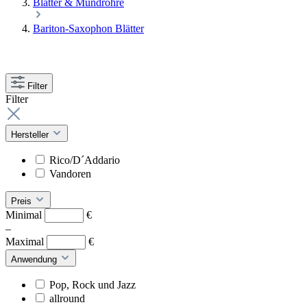
Blätter & Mundrohre
Bariton-Saxophon Blätter
Filter
Filter
Hersteller
Rico/D´Addario
Vandoren
Preis
Minimal
€
–
Maximal
€
Anwendung
Pop, Rock und Jazz
allround