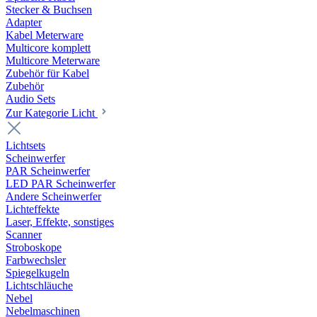
Stecker & Buchsen
Adapter
Kabel Meterware
Multicore komplett
Multicore Meterware
Zubehör für Kabel
Zubehör
Audio Sets
Zur Kategorie Licht
Lichtsets
Scheinwerfer
PAR Scheinwerfer
LED PAR Scheinwerfer
Andere Scheinwerfer
Lichteffekte
Laser, Effekte, sonstiges
Scanner
Stroboskope
Farbwechsler
Spiegelkugeln
Lichtschläuche
Nebel
Nebelmaschinen