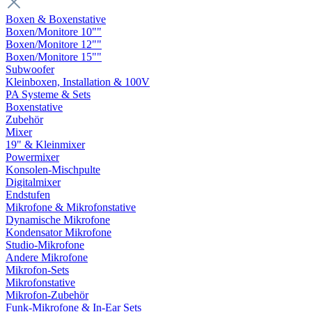
Boxen & Boxenstative
Boxen/Monitore 10""
Boxen/Monitore 12""
Boxen/Monitore 15""
Subwoofer
Kleinboxen, Installation & 100V
PA Systeme & Sets
Boxenstative
Zubehör
Mixer
19" & Kleinmixer
Powermixer
Konsolen-Mischpulte
Digitalmixer
Endstufen
Mikrofone & Mikrofonstative
Dynamische Mikrofone
Kondensator Mikrofone
Studio-Mikrofone
Andere Mikrofone
Mikrofon-Sets
Mikrofonstative
Mikrofon-Zubehör
Funk-Mikrofone & In-Ear Sets