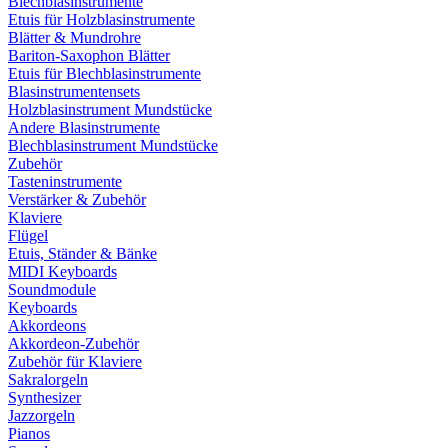
Blechblasinstrumente
Etuis für Holzblasinstrumente
Blätter & Mundrohre
Bariton-Saxophon Blätter
Etuis für Blechblasinstrumente
Blasinstrumentensets
Holzblasinstrument Mundstücke
Andere Blasinstrumente
Blechblasinstrument Mundstücke
Zubehör
Tasteninstrumente
Verstärker & Zubehör
Klaviere
Flügel
Etuis, Ständer & Bänke
MIDI Keyboards
Soundmodule
Keyboards
Akkordeons
Akkordeon-Zubehör
Zubehör für Klaviere
Sakralorgeln
Synthesizer
Jazzorgeln
Pianos