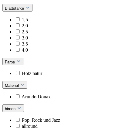
Blattstärke
1,5
2,0
2,5
3,0
3,5
4,0
Farbe
Holz natur
Material
Arundo Donax
birnen
Pop, Rock und Jazz
allround