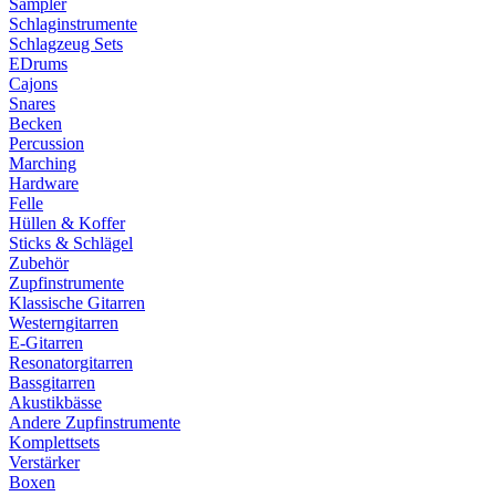
Sampler
Schlaginstrumente
Schlagzeug Sets
EDrums
Cajons
Snares
Becken
Percussion
Marching
Hardware
Felle
Hüllen & Koffer
Sticks & Schlägel
Zubehör
Zupfinstrumente
Klassische Gitarren
Westerngitarren
E-Gitarren
Resonatorgitarren
Bassgitarren
Akustikbässe
Andere Zupfinstrumente
Komplettsets
Verstärker
Boxen