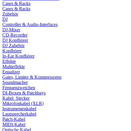
Cases & Racks
Cases & Racks
Zubehör
DJ
Controller & Audio-Interfaces
DJ-Mixer
CD-Recorder
DJ Kopfhörer
DJ Zubehör
Kopfhörer
In-Ear Kopfhörer
Effekte
Multieffekte
Equalizer
Gates, Limiter & Kompressoren
Soundmacher
Frequenzweichen
DI-Boxen & Patchbays
Kabel_Stecker
Mikrofonkabel (XLR)
Instrumentenkabel
Lautsprecherkabel
Patch-Kabel
MIDI-Kabel
Optische Kabel