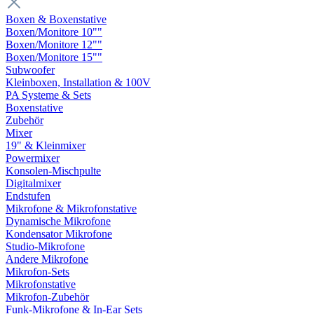
Boxen & Boxenstative
Boxen/Monitore 10""
Boxen/Monitore 12""
Boxen/Monitore 15""
Subwoofer
Kleinboxen, Installation & 100V
PA Systeme & Sets
Boxenstative
Zubehör
Mixer
19" & Kleinmixer
Powermixer
Konsolen-Mischpulte
Digitalmixer
Endstufen
Mikrofone & Mikrofonstative
Dynamische Mikrofone
Kondensator Mikrofone
Studio-Mikrofone
Andere Mikrofone
Mikrofon-Sets
Mikrofonstative
Mikrofon-Zubehör
Funk-Mikrofone & In-Ear Sets