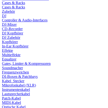
Cases & Racks
Cases & Racks
Zubehör
DJ
Controller & Audio-Interfaces
DJ-Mixer
CD-Recorder
DJ Kopfhörer
DJ Zubehör
Kopfhörer
In-Ear Kopfhörer
Effekte
Multieffekte
Equalizer
Gates, Limiter & Kompressoren
Soundmacher
Frequenzweichen
DI-Boxen & Patchbays
Kabel_Stecker
Mikrofonkabel (XLR)
Instrumentenkabel
Lautsprecherkabel
Patch-Kabel
MIDI-Kabel
Optische Kabel