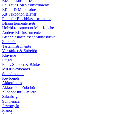
Blechblasinstrumente
Etuis für Holzblasinstrumente
Blätter & Mundrohre
Alt-Saxophon Blätter
Etuis für Blechblasinstrumente
Blasinstrumentensets
Holzblasinstrument Mundstücke
Andere Blasinstrumente
Blechblasinstrument Mundstücke
Zubehör
Tasteninstrumente
Verstärker & Zubehör
Klaviere
Flügel
Etuis, Ständer & Bänke
MIDI Keyboards
Soundmodule
Keyboards
Akkordeons
Akkordeon-Zubehör
Zubehör für Klaviere
Sakralorgeln
Synthesizer
Jazzorgeln
Pianos