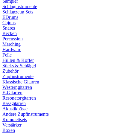
Sampler
Schlaginstrumente
Schlagzeug Sets
EDrums
Cajons
Snares
Becken
Percussion
Marching
Hardware
Felle
Hüllen & Koffer
Sticks & Schlägel
Zubehör
Zupfinstrumente
Klassische Gitarren
Westerngitarren
E-Gitarren
Resonatorgitarren
Bassgitarren
Akustikbässe
Andere Zupfinstrumente
Komplettsets
Verstärker
Boxen