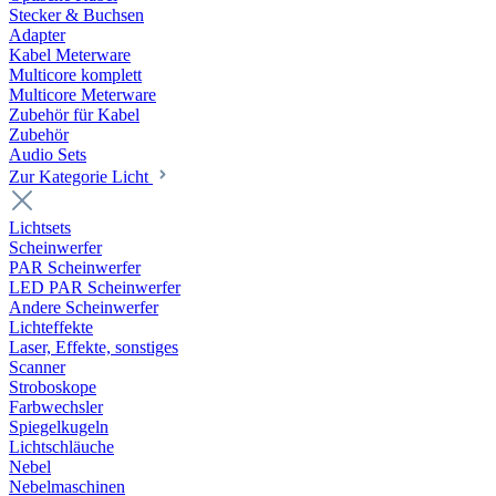
Stecker & Buchsen
Adapter
Kabel Meterware
Multicore komplett
Multicore Meterware
Zubehör für Kabel
Zubehör
Audio Sets
Zur Kategorie Licht
Lichtsets
Scheinwerfer
PAR Scheinwerfer
LED PAR Scheinwerfer
Andere Scheinwerfer
Lichteffekte
Laser, Effekte, sonstiges
Scanner
Stroboskope
Farbwechsler
Spiegelkugeln
Lichtschläuche
Nebel
Nebelmaschinen