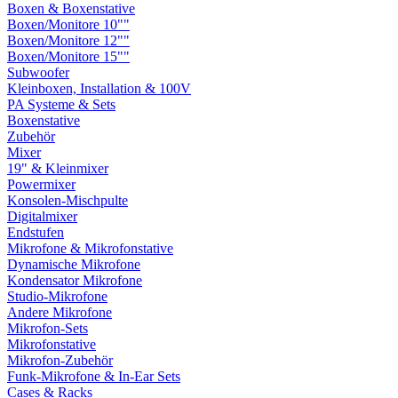
Boxen & Boxenstative
Boxen/Monitore 10""
Boxen/Monitore 12""
Boxen/Monitore 15""
Subwoofer
Kleinboxen, Installation & 100V
PA Systeme & Sets
Boxenstative
Zubehör
Mixer
19" & Kleinmixer
Powermixer
Konsolen-Mischpulte
Digitalmixer
Endstufen
Mikrofone & Mikrofonstative
Dynamische Mikrofone
Kondensator Mikrofone
Studio-Mikrofone
Andere Mikrofone
Mikrofon-Sets
Mikrofonstative
Mikrofon-Zubehör
Funk-Mikrofone & In-Ear Sets
Cases & Racks