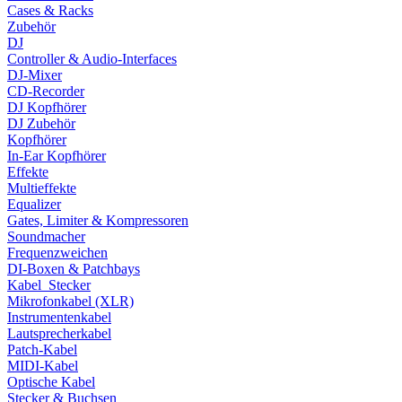
Cases & Racks
Zubehör
DJ
Controller & Audio-Interfaces
DJ-Mixer
CD-Recorder
DJ Kopfhörer
DJ Zubehör
Kopfhörer
In-Ear Kopfhörer
Effekte
Multieffekte
Equalizer
Gates, Limiter & Kompressoren
Soundmacher
Frequenzweichen
DI-Boxen & Patchbays
Kabel_Stecker
Mikrofonkabel (XLR)
Instrumentenkabel
Lautsprecherkabel
Patch-Kabel
MIDI-Kabel
Optische Kabel
Stecker & Buchsen