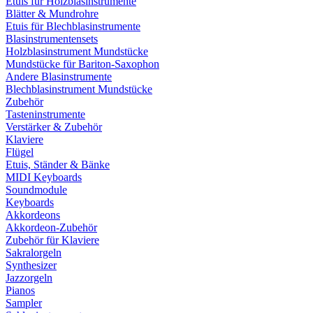
Etuis für Holzblasinstrumente
Blätter & Mundrohre
Etuis für Blechblasinstrumente
Blasinstrumentensets
Holzblasinstrument Mundstücke
Mundstücke für Bariton-Saxophon
Andere Blasinstrumente
Blechblasinstrument Mundstücke
Zubehör
Tasteninstrumente
Verstärker & Zubehör
Klaviere
Flügel
Etuis, Ständer & Bänke
MIDI Keyboards
Soundmodule
Keyboards
Akkordeons
Akkordeon-Zubehör
Zubehör für Klaviere
Sakralorgeln
Synthesizer
Jazzorgeln
Pianos
Sampler