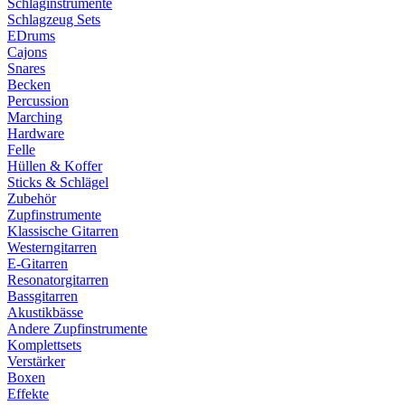
Schlaginstrumente
Schlagzeug Sets
EDrums
Cajons
Snares
Becken
Percussion
Marching
Hardware
Felle
Hüllen & Koffer
Sticks & Schlägel
Zubehör
Zupfinstrumente
Klassische Gitarren
Westerngitarren
E-Gitarren
Resonatorgitarren
Bassgitarren
Akustikbässe
Andere Zupfinstrumente
Komplettsets
Verstärker
Boxen
Effekte