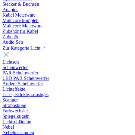
Stecker & Buchsen
Adapter
Kabel Meterware
Multicore komplett
Multicore Meterware
Zubehör für Kabel
Zubehör
Audio Sets
Zur Kategorie Licht
Lichtsets
Scheinwerfer
PAR Scheinwerfer
LED PAR Scheinwerfer
Andere Scheinwerfer
Lichteffekte
Laser, Effekte, sonstiges
Scanner
Stroboskope
Farbwechsler
Spiegelkugeln
Lichtschläuche
Nebel
Nebelmaschinen