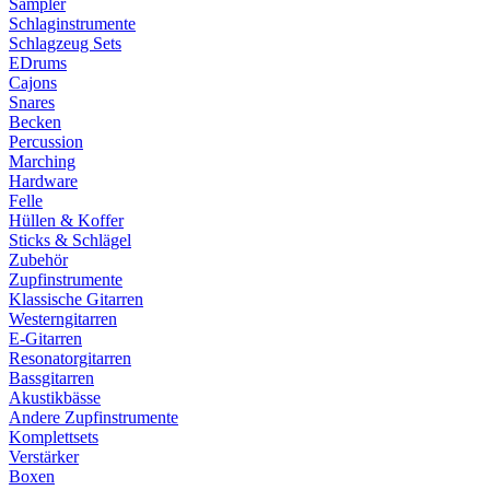
Sampler
Schlaginstrumente
Schlagzeug Sets
EDrums
Cajons
Snares
Becken
Percussion
Marching
Hardware
Felle
Hüllen & Koffer
Sticks & Schlägel
Zubehör
Zupfinstrumente
Klassische Gitarren
Westerngitarren
E-Gitarren
Resonatorgitarren
Bassgitarren
Akustikbässe
Andere Zupfinstrumente
Komplettsets
Verstärker
Boxen