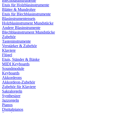
Blechblasinstrumente
Etuis für Holzblasinstrumente
Blätter & Mundrohre
Etuis für Blechblasinstrumente
Blasinstrumentensets
Holzblasinstrument Mundstücke
Andere Blasinstrumente
Blechblasinstrument Mundstücke
Zubehör
Tasteninstrumente
Verstärker & Zubehör
Klaviere
Flügel
Etuis, Ständer & Bänke
MIDI Keyboards
Soundmodule
Keyboards
Akkordeons
Akkordeon-Zubehör
Zubehör für Klaviere
Sakralorgeln
Synthesizer
Jazzorgeln
Pianos
Digitalpianos