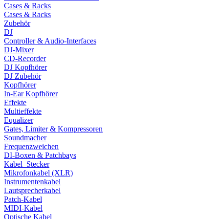
Cases & Racks
Cases & Racks
Zubehör
DJ
Controller & Audio-Interfaces
DJ-Mixer
CD-Recorder
DJ Kopfhörer
DJ Zubehör
Kopfhörer
In-Ear Kopfhörer
Effekte
Multieffekte
Equalizer
Gates, Limiter & Kompressoren
Soundmacher
Frequenzweichen
DI-Boxen & Patchbays
Kabel_Stecker
Mikrofonkabel (XLR)
Instrumentenkabel
Lautsprecherkabel
Patch-Kabel
MIDI-Kabel
Optische Kabel