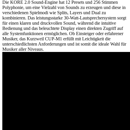
Die KORE 2.0 Sound-Engine hat 12 Presets und 256 Stimmen
Polyphonie, um eine Vielzahl von Sounds zu erzeugen und diese in
verschiedenen Spielmodi wie Splits, Layers und Dual zu
kombinieren. Das leistungsstarke 30-Watt-Lautsprechersystem sorgt
für einen klaren und druckvollen Sound, während die intuitive
Bedienung und das beleuchtete Display einen direkten Zugriff auf
alle Systemfunktionen ermöglichen. Ob Einsteiger oder erfahrener
Musiker, das Kurzweil CUP-M1 erfüllt mit Leichtigkeit die
unterschiedlichsten Anforderungen und ist somit die ideale Wahl für
Musiker aller Niveaus.