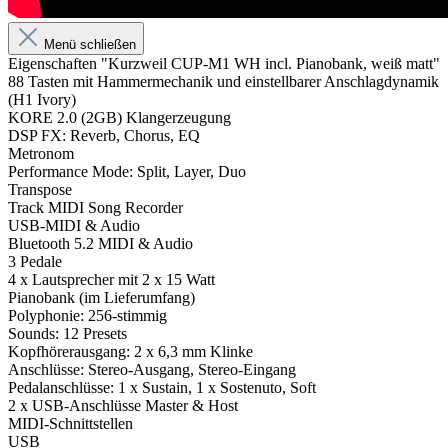
Menü schließen
Eigenschaften "Kurzweil CUP-M1 WH incl. Pianobank, weiß matt"
88 Tasten mit Hammermechanik und einstellbarer Anschlagdynamik
(H1 Ivory)
KORE 2.0 (2GB) Klangerzeugung
DSP FX: Reverb, Chorus, EQ
Metronom
Performance Mode: Split, Layer, Duo
Transpose
Track MIDI Song Recorder
USB-MIDI & Audio
Bluetooth 5.2 MIDI & Audio
3 Pedale
4 x Lautsprecher mit 2 x 15 Watt
Pianobank (im Lieferumfang)
Polyphonie: 256-stimmig
Sounds: 12 Presets
Kopfhörerausgang: 2 x 6,3 mm Klinke
Anschlüsse: Stereo-Ausgang, Stereo-Eingang
Pedalanschlüsse: 1 x Sustain, 1 x Sostenuto, Soft
2 x USB-Anschlüsse Master & Host
MIDI-Schnittstellen
USB