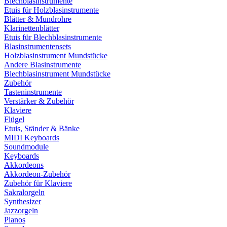
Blechblasinstrumente
Etuis für Holzblasinstrumente
Blätter & Mundrohre
Klarinettenblätter
Etuis für Blechblasinstrumente
Blasinstrumentensets
Holzblasinstrument Mundstücke
Andere Blasinstrumente
Blechblasinstrument Mundstücke
Zubehör
Tasteninstrumente
Verstärker & Zubehör
Klaviere
Flügel
Etuis, Ständer & Bänke
MIDI Keyboards
Soundmodule
Keyboards
Akkordeons
Akkordeon-Zubehör
Zubehör für Klaviere
Sakralorgeln
Synthesizer
Jazzorgeln
Pianos