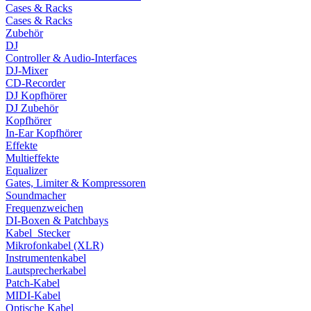
Cases & Racks
Cases & Racks
Zubehör
DJ
Controller & Audio-Interfaces
DJ-Mixer
CD-Recorder
DJ Kopfhörer
DJ Zubehör
Kopfhörer
In-Ear Kopfhörer
Effekte
Multieffekte
Equalizer
Gates, Limiter & Kompressoren
Soundmacher
Frequenzweichen
DI-Boxen & Patchbays
Kabel_Stecker
Mikrofonkabel (XLR)
Instrumentenkabel
Lautsprecherkabel
Patch-Kabel
MIDI-Kabel
Optische Kabel