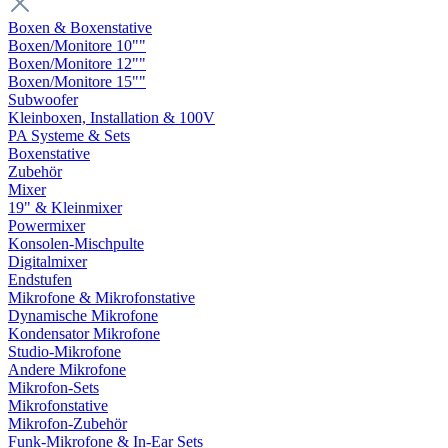
Boxen & Boxenstative
Boxen/Monitore 10""
Boxen/Monitore 12""
Boxen/Monitore 15""
Subwoofer
Kleinboxen, Installation & 100V
PA Systeme & Sets
Boxenstative
Zubehör
Mixer
19" & Kleinmixer
Powermixer
Konsolen-Mischpulte
Digitalmixer
Endstufen
Mikrofone & Mikrofonstative
Dynamische Mikrofone
Kondensator Mikrofone
Studio-Mikrofone
Andere Mikrofone
Mikrofon-Sets
Mikrofonstative
Mikrofon-Zubehör
Funk-Mikrofone & In-Ear Sets