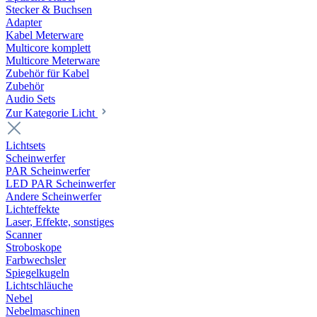
Stecker & Buchsen
Adapter
Kabel Meterware
Multicore komplett
Multicore Meterware
Zubehör für Kabel
Zubehör
Audio Sets
Zur Kategorie Licht
Lichtsets
Scheinwerfer
PAR Scheinwerfer
LED PAR Scheinwerfer
Andere Scheinwerfer
Lichteffekte
Laser, Effekte, sonstiges
Scanner
Stroboskope
Farbwechsler
Spiegelkugeln
Lichtschläuche
Nebel
Nebelmaschinen