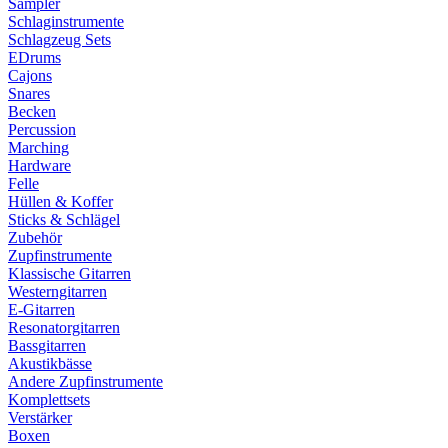
Sampler
Schlaginstrumente
Schlagzeug Sets
EDrums
Cajons
Snares
Becken
Percussion
Marching
Hardware
Felle
Hüllen & Koffer
Sticks & Schlägel
Zubehör
Zupfinstrumente
Klassische Gitarren
Westerngitarren
E-Gitarren
Resonatorgitarren
Bassgitarren
Akustikbässe
Andere Zupfinstrumente
Komplettsets
Verstärker
Boxen