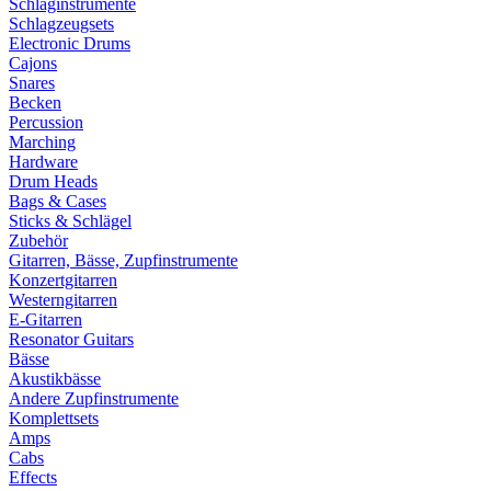
Schlaginstrumente
Schlagzeugsets
Electronic Drums
Cajons
Snares
Becken
Percussion
Marching
Hardware
Drum Heads
Bags & Cases
Sticks & Schlägel
Zubehör
Gitarren, Bässe, Zupfinstrumente
Konzertgitarren
Westerngitarren
E-Gitarren
Resonator Guitars
Bässe
Akustikbässe
Andere Zupfinstrumente
Komplettsets
Amps
Cabs
Effects