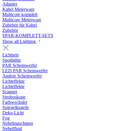
Adapter
Kabel Meterware
Multicore komplett
Multicore Meterware
Zubehör für Kabel
Zubehör
SPAR-KOMPLETT-SETS
Show all Lighting
Lichtsets
Spotlights
PAR Scheinwerfer
LED PAR Scheinwerfer
Andere Scheinwerfer
Lichteffekte
Lichteffekte
Scanner
Stroboskope
Farbwechsler
Spiegelkugeln
Deko-Licht
Fog
Nebelmaschinen
Nebelfluid