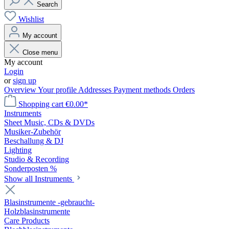
Search
Wishlist
My account
Close menu
My account
Login
or
sign up
Overview
Your profile
Addresses
Payment methods
Orders
Shopping cart
€0.00*
Instruments
Sheet Music, CDs & DVDs
Musiker-Zubehör
Beschallung & DJ
Lighting
Studio & Recording
Sonderposten %
Show all Instruments
Blasinstrumente -gebraucht-
Holzblasinstrumente
Care Products