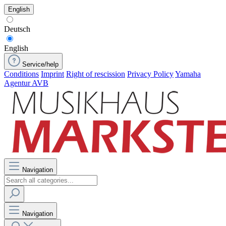
English
Deutsch
English
Service/help
Conditions
Imprint
Right of rescission
Privacy Policy
Yamaha
Agentur AVB
Navigation
Navigation