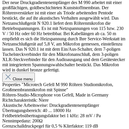
Der neue Druckgradientenempfänger des M 990 arbeitet mit einer
großflächigen, goldbeschichteten Kunststoffmembran. Der
Röhrenverstärker ist mit einer als Triode arbeitenden Pentode
bestückt, die auf ihr akustisches Verhalten ausgewählt wird. Das
Netzanschlußgerät N 920.1 liefert dem Röhrenmikrofon die
Betriebsspannungen. Es ist mit Netzspannungen von 115 bzw. 230
V / 50 Hz oder 60 Hz betreibbar. Bei Kabellängen ab ca. 50 m
empfiehlt es sich die Heizspannung durch Ihre Service-Werkstatt im
Netzanschlußgerät auf 5,8 V, am Mikrofon gemessen, einstellenzu
lassen. Das N 920.1 ist mit dem Ein/Aus-Schalter, dem 7-poligen
Tuchelsteckverbinder für den Mikrofonanschluß, dem 3-poligen
XLR-Steckverbinder für den Audioausgang und dem Gerätestecker
mit integriertem Spannungswahlschalter bestückt. Das Mikrofon
wird in dunkel bronze gefertigt.
Close menu
Properties "Microtech Gefell M 990 Röhren Studiomikrofon,
Großmembranmikrofon mit Spinne"
Röhren-Studio-Microphone von Gefell, Made in Germany
Richtcharakteristik: Niere
Akustische Arbeitsweise: Druckgradientenempfänger
Übertragungsbereich: 40 ... 18000 Hz
Feldbetriebsübertragungsfaktor bei 1 kHz: 28 mV / Pa
Nennimpedanz: 200Ω
Grenzschalldruckpegel für 0,5 % Klirrfaktor: 119 dB