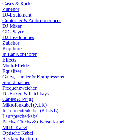
Cases & Racks
Zubehör
DJ-Equipment
Controller & Audio Interfaces
DJ-Mixer
CD-Player
DJ Headphones
Zubehör
Kopfhörer
In Ear Kopfhörer
Effects
Multi-Effekte
Equalizer
Gates, Limiter & Kompressoren
Soundmacher
Frequenzweichen
DI-Boxen & Patchbays
Cables & Plugs
Mikrofonkabel (XLR)
Instrumentenkabel (KL-KL)
Lautsprecherkabel
Patch-, Cinch- & diverse Kabel
MIDI-Kabel
Optische Kabel
Stecker/ Buchsen