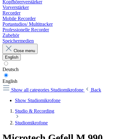
Kopfhörerverstärker
Vorverstärker
Recorder
Mobile Recorder
Portastudios/ Multitracker
Professionelle Recorder
Zubehör
Speichermedien
Close menu
English
Deutsch
English
Show all categories
Studiomikrofone
Back
Show Studiomikrofone
Studio & Recording
Studiomikrofone
Microtech Gefell M 990