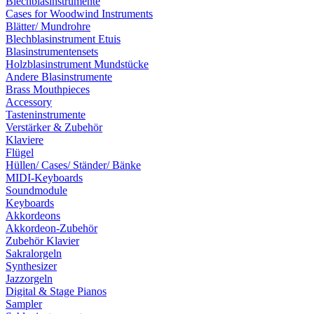
Blechblasinstrumente
Cases for Woodwind Instruments
Blätter/ Mundrohre
Blechblasinstrument Etuis
Blasinstrumentensets
Holzblasinstrument Mundstücke
Andere Blasinstrumente
Brass Mouthpieces
Accessory
Tasteninstrumente
Verstärker & Zubehör
Klaviere
Flügel
Hüllen/ Cases/ Ständer/ Bänke
MIDI-Keyboards
Soundmodule
Keyboards
Akkordeons
Akkordeon-Zubehör
Zubehör Klavier
Sakralorgeln
Synthesizer
Jazzorgeln
Digital & Stage Pianos
Sampler