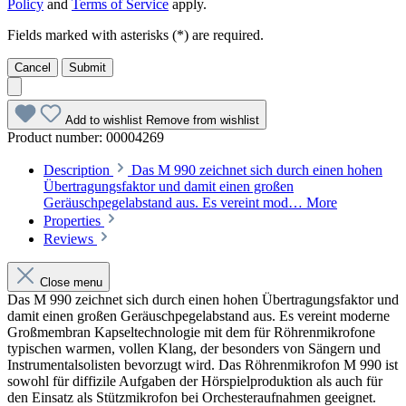
Policy
and
Terms of Service
apply.
Fields marked with asterisks (*) are required.
Cancel
Submit
Add to wishlist
Remove from wishlist
Product number:
00004269
Description
Das M 990 zeichnet sich durch einen hohen
Übertragungsfaktor und damit einen großen
Geräuschpegelabstand aus. Es vereint mod…
More
Properties
Reviews
Close menu
Das M 990 zeichnet sich durch einen hohen Übertragungsfaktor und
damit einen großen Geräuschpegelabstand aus. Es vereint moderne
Großmembran Kapseltechnologie mit dem für Röhrenmikrofone
typischen warmen, vollen Klang, der besonders von Sängern und
Instrumentalsolisten bevorzugt wird. Das Röhrenmikrofon M 990 ist
sowohl für diffizile Aufgaben der Hörspielproduktion als auch für
den Einsatz als Stützmikrofon bei Orchesteraufnahmen geeignet.