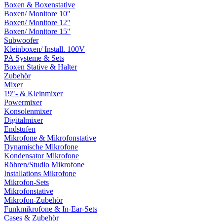
Boxen & Boxenstative
Boxen/ Monitore 10"
Boxen/ Monitore 12"
Boxen/ Monitore 15"
Subwoofer
Kleinboxen/ Install. 100V
PA Systeme & Sets
Boxen Stative & Halter
Zubehör
Mixer
19"- & Kleinmixer
Powermixer
Konsolenmixer
Digitalmixer
Endstufen
Mikrofone & Mikrofonstative
Dynamische Mikrofone
Kondensator Mikrofone
Röhren/Studio Mikrofone
Installations Mikrofone
Mikrofon-Sets
Mikrofonstative
Mikrofon-Zubehör
Funkmikrofone & In-Ear-Sets
Cases & Zubehör