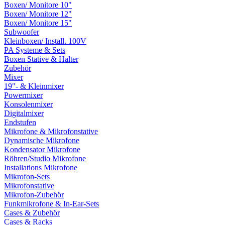
Boxen/ Monitore 10"
Boxen/ Monitore 12"
Boxen/ Monitore 15"
Subwoofer
Kleinboxen/ Install. 100V
PA Systeme & Sets
Boxen Stative & Halter
Zubehör
Mixer
19"- & Kleinmixer
Powermixer
Konsolenmixer
Digitalmixer
Endstufen
Mikrofone & Mikrofonstative
Dynamische Mikrofone
Kondensator Mikrofone
Röhren/Studio Mikrofone
Installations Mikrofone
Mikrofon-Sets
Mikrofonstative
Mikrofon-Zubehör
Funkmikrofone & In-Ear-Sets
Cases & Zubehör
Cases & Racks