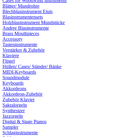
Cases for Woodwind Instruments
Blätter/ Mundrohre
Blechblasinstrument Etuis
Blasinstrumentensets
Holzblasinstrument Mundstücke
Andere Blasinstrumente
Brass Mouthpieces
Accessory
Tasteninstrumente
Verstärker & Zubehör
Klaviere
Flügel
Hüllen/ Cases/ Ständer/ Bänke
MIDI-Keyboards
Soundmodule
Keyboards
Akkordeons
Akkordeon-Zubehör
Zubehör Klavier
Sakralorgeln
Synthesizer
Jazzorgeln
Digital & Stage Pianos
Sampler
Schlaginstrumente