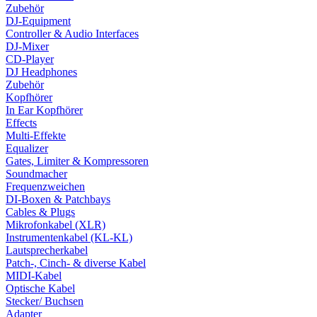
Zubehör
DJ-Equipment
Controller & Audio Interfaces
DJ-Mixer
CD-Player
DJ Headphones
Zubehör
Kopfhörer
In Ear Kopfhörer
Effects
Multi-Effekte
Equalizer
Gates, Limiter & Kompressoren
Soundmacher
Frequenzweichen
DI-Boxen & Patchbays
Cables & Plugs
Mikrofonkabel (XLR)
Instrumentenkabel (KL-KL)
Lautsprecherkabel
Patch-, Cinch- & diverse Kabel
MIDI-Kabel
Optische Kabel
Stecker/ Buchsen
Adapter