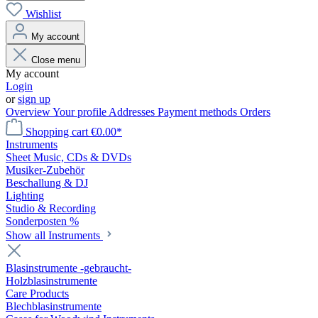
Wishlist
My account
Close menu
My account
Login
or
sign up
Overview
Your profile
Addresses
Payment methods
Orders
Shopping cart
€0.00*
Instruments
Sheet Music, CDs & DVDs
Musiker-Zubehör
Beschallung & DJ
Lighting
Studio & Recording
Sonderposten %
Show all Instruments
Blasinstrumente -gebraucht-
Holzblasinstrumente
Care Products
Blechblasinstrumente