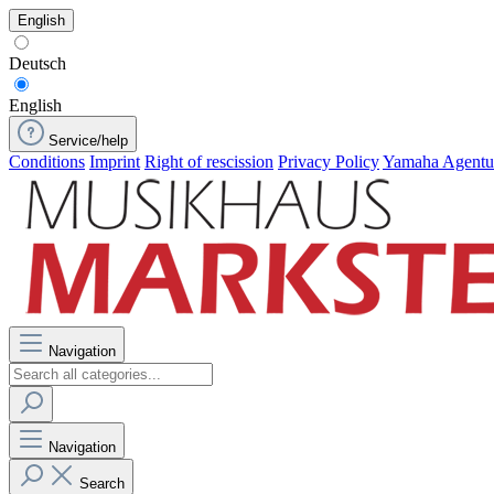
English
Deutsch
English
Service/help
Conditions
Imprint
Right of rescission
Privacy Policy
Yamaha Agent
Navigation
Navigation
Search